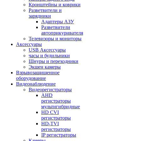
Кронштейны и коврики
Разветвители и
зарядники
Адаптеры АЗУ
Разветвители
автоприкуривателя
Телевизоры и мониторы
Аксессуары
USB Аксессуары
часы и будильники
Шнуры и переходники
Экшен камеры
Взрывозащищенное
оборудование
Видеонаблюдение
Видеорегистраторы
AHD
регистраторы
мультигибридные
HD CVI
регистраторы
HD-TVI
регистраторы
IP регистраторы
Камеры