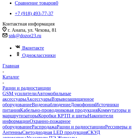
Сравнение товаров
0
+7 (918) 493-77-37
Контактная информация
г. Анапа, ул. Чехова, 81
snk@dozor23.ru
Вконтакте
Одноклассники
Главная
-
Каталог
-
Рации и радиостанции
GSM усилители
Автомобильные
аксессуары
Аксессуары
Взрывозащищенное
оборудование
Видеонаблюдение
Домофония
Источники
питания
Кабельно-проводниковая продукция
Коммутаторы и
маршрутизаторы
Коробки КРТП и щиты
Накопители
информации
Охранно-пожарное
оборудование
Распродажа
Рации и радиостанции
Рессиверы и
Антенны
Светодиодная LED продукция
СКУД
автоматика
Указатели ПЭ Журналы