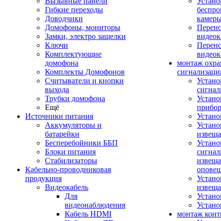
Вызывные панели
Устано
Гибкие переходы
беспро
Доводчики
камер
Домофоны, мониторы
Перено
Замки, электро защелки
видео
Ключи
Перено
Комплектующие
видео
домофона
монтаж охр
Комплекты Домофонов
сигнализаци
Считыватели и кнопки
Устано
выхода
сигнал
Трубки домофона
Устано
Ещё
прибо
Источники питания
Устан
Аккумуляторы и
Устано
батарейки
извещ
Бесперебойники ББП
Устано
Блоки питания
сигнал
Стабилизаторы
извеща
Кабельно-проводниковая
оповещ
продукция
Устано
Видеокабель
извеща
Для
Устан
видеонаблюдения
Устано
Кабель HDMI
монтаж конт