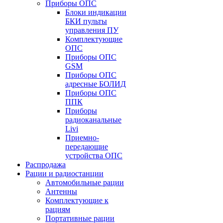
Приборы ОПС
Блоки индикации
БКИ пульты
управления ПУ
Комплектующие
ОПС
Приборы ОПС
GSM
Приборы ОПС
адресные БОЛИД
Приборы ОПС
ППК
Приборы
радиоканальные
Livi
Приемно-
передающие
устройства ОПС
Распродажа
Рации и радиостанции
Автомобильные рации
Антенны
Комплектующие к
рациям
Портативные рации