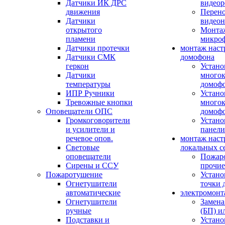
Датчики ИК ДРС
видеор
движения
Перено
Датчики
видео
открытого
Монтаж
пламени
микро
Датчики протечки
монтаж наст
Датчики СМК
домофона
геркон
Устано
Датчики
многок
температуры
домоф
ИПР Ручники
Устано
Тревожные кнопки
многок
Оповещатели ОПС
домоф
Громкоговорители
Устано
и усилители и
панели
речевое опов.
монтаж наст
Световые
локальных с
оповещатели
Пожар
Сирены и ССУ
прочие
Пожаротушение
Устано
Огнетушители
точки 
автоматические
электромонт
Огнетушители
Замена
ручные
(БП) и
Подставки и
Устано