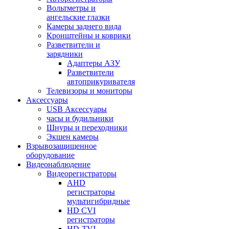
Вольтметры и
ангельские глазки
Камеры заднего вида
Кронштейны и коврики
Разветвители и
зарядники
Адаптеры АЗУ
Разветвители
автоприкуривателя
Телевизоры и мониторы
Аксессуары
USB Аксессуары
часы и будильники
Шнуры и переходники
Экшен камеры
Взрывозащищенное
оборудование
Видеонаблюдение
Видеорегистраторы
AHD
регистраторы
мультигибридные
HD CVI
регистраторы
HD-TVI