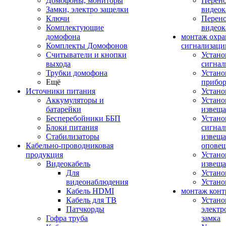
Домофоны, мониторы
Перено
Замки, электро защелки
видео
Ключи
Перено
Комплектующие
видео
домофона
монтаж охр
Комплекты Домофонов
сигнализаци
Считыватели и кнопки
Устано
выхода
сигнал
Трубки домофона
Устано
Ещё
прибо
Источники питания
Устан
Аккумуляторы и
Устано
батарейки
извещ
Бесперебойники ББП
Устано
Блоки питания
сигнал
Стабилизаторы
извеща
Кабельно-проводниковая
оповещ
продукция
Устано
Видеокабель
извеща
Для
Устан
видеонаблюдения
Устано
Кабель HDMI
монтаж конт
Кабель для ТВ
Устано
Патчкорды
электр
Гофра труба
замка