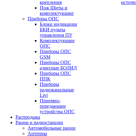
крепления
источн
Пож Щиты и
комплектующие
Приборы ОПС
Блоки индикации
БКИ пульты
управления ПУ
Комплектующие
ОПС
Приборы ОПС
GSM
Приборы ОПС
адресные БОЛИД
Приборы ОПС
ППК
Приборы
радиоканальные
Livi
Приемно-
передающие
устройства ОПС
Распродажа
Рации и радиостанции
Автомобильные рации
Антенны