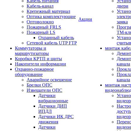
Кабель питания
Устано
Кабель-канал
двери
Крепежный материал
Устано
Оптика комплектующие
электр
Акции
Оптоволокно
замка
Пожарный FRLS
Прогр
Пожарный LS
ТМ-кл
Охранный кабель
Устано
Сетевой кабель UTP FTP
считыв
Коммутаторы и
монтаж кабе
маршрутизаторы
Демонт
Коробки КРТП и щиты
Демонт
Накопители информации
канала
Охранно-пожарное
Прокла
оборудование
Прокла
Аварийное освещение
канала
Брелки ОПС
монтаж наст
Извещатели ОПС
видеонаблю
Датчики
Устано
вибрационные
видеор
Датчики ДИП
Настро
ИПДЛ
доступ
Датчики ИК ДРС
видеор
движения
Перено
Датчики
видео