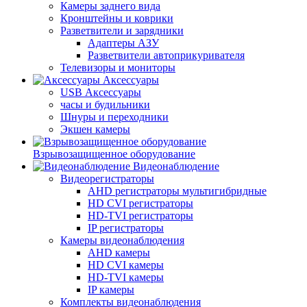
Камеры заднего вида
Кронштейны и коврики
Разветвители и зарядники
Адаптеры АЗУ
Разветвители автоприкуривателя
Телевизоры и мониторы
Аксессуары
USB Аксессуары
часы и будильники
Шнуры и переходники
Экшен камеры
Взрывозащищенное оборудование
Видеонаблюдение
Видеорегистраторы
AHD регистраторы мультигибридные
HD CVI регистраторы
HD-TVI регистраторы
IP регистраторы
Камеры видеонаблюдения
AHD камеры
HD CVI камеры
HD-TVI камеры
IP камеры
Комплекты видеонаблюдения