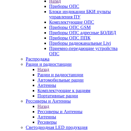
Назад
Приборы ОПС
Блоки индикации БКИ пульты
управления ПУ
Комплектующие ОПС
Приборы ОПС GSM
Приборы ОПС адресные БОЛИД
Приборы ОПС ППК
Приборы радиоканальные Livi
Приемно-передающие устройства
ОПС
Распродажа
Рации и радиостанции
Назад
Рации и радиостанции
Автомобильные рации
Антенны
Комплектующие к рациям
Портативные рации
Рессиверы и Антенны
Назад
Рессиверы и Антенны
Антенны
Ресиверы
Светодиодная LED продукция