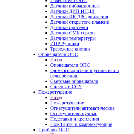
Извещатели ОПС
Датчики вибрационные
Датчики ДИП ИПДЛ
Датчики ИК ДРС движения
Датчики открытого пламени
Датчики протечки
Датчики СМК геркон
Датчики температуры
ИПР Ручники
Тревожные кнопки
Оповещатели ОПС
Назад
Оповещатели ОПС
Громкоговорители и усилители и
речевое опов.
Световые оповещатели
Сирены и ССУ
Пожаротушение
Назад
Пожаротушение
Огнетушители автоматические
Огнетушители ручные
Подставки и крепления
Пож Щиты и комплектующие
Приборы ОПС