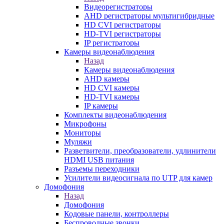
Видеорегистраторы
AHD регистраторы мультигибридные
HD CVI регистраторы
HD-TVI регистраторы
IP регистраторы
Камеры видеонаблюдения
Назад
Камеры видеонаблюдения
AHD камеры
HD CVI камеры
HD-TVI камеры
IP камеры
Комплекты видеонаблюдения
Микрофоны
Мониторы
Муляжи
Разветвители, преобразователи, удлинители
HDMI USB питания
Разъемы переходники
Усилители видеосигнала по UTP для камер
Домофония
Назад
Домофония
Кодовые панели, контроллеры
Беспроводные звонки