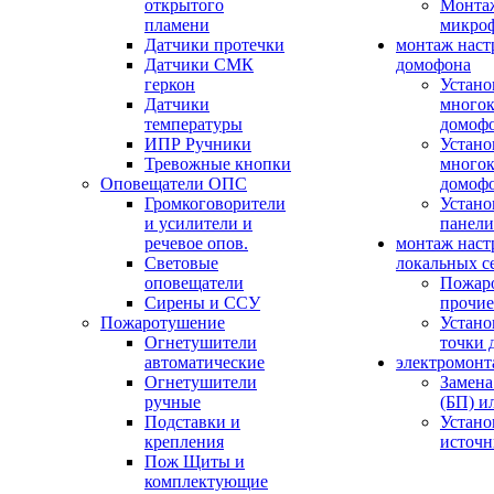
открытого
Монтаж
пламени
микро
Датчики протечки
монтаж наст
Датчики СМК
домофона
геркон
Устано
Датчики
многок
температуры
домоф
ИПР Ручники
Устано
Тревожные кнопки
многок
Оповещатели ОПС
домоф
Громкоговорители
Устано
и усилители и
панели
речевое опов.
монтаж наст
Световые
локальных с
оповещатели
Пожар
Сирены и ССУ
прочие
Пожаротушение
Устано
Огнетушители
точки 
автоматические
электромонт
Огнетушители
Замена
ручные
(БП) и
Подставки и
Устано
крепления
источн
Пож Щиты и
комплектующие