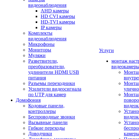
видеонаблюдения
AHD камеры
HD CVI камеры
HD-TVI камеры
IP камеры
Комплекты
видеонаблюдения
Микрофоны
Мониторы
Услуги
Муляжи
Разветвители,
монтаж наст
преобразователи,
видеокамер
удлинители HDMI USB
Монтаж
питания
внутре
Разъемы переходники
Монтаж
Усилители видеосигнала
улично
по UTP для камер
Монтаж
Домофония
повор
Кодовые панели,
видео
контроллеры
Устано
Беспроводные звонки
видеок
Вызывные панели
Устано
Гибкие переходы
беспро
Доводчики
камер