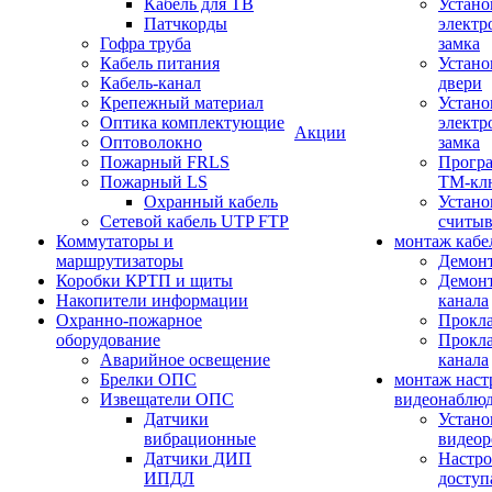
Кабель для ТВ
Устано
Патчкорды
электр
Гофра труба
замка
Кабель питания
Устано
Кабель-канал
двери
Крепежный материал
Устано
Оптика комплектующие
электр
Акции
Оптоволокно
замка
Пожарный FRLS
Прогр
Пожарный LS
ТМ-кл
Охранный кабель
Устано
Сетевой кабель UTP FTP
считыв
Коммутаторы и
монтаж кабе
маршрутизаторы
Демонт
Коробки КРТП и щиты
Демонт
Накопители информации
канала
Охранно-пожарное
Прокла
оборудование
Прокла
Аварийное освещение
канала
Брелки ОПС
монтаж наст
Извещатели ОПС
видеонаблю
Датчики
Устано
вибрационные
видеор
Датчики ДИП
Настро
ИПДЛ
доступ