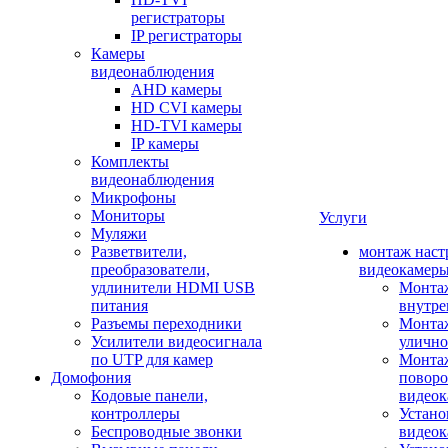
регистраторы
IP регистраторы
Камеры
видеонаблюдения
AHD камеры
HD CVI камеры
HD-TVI камеры
IP камеры
Комплекты
видеонаблюдения
Микрофоны
Мониторы
Услуги
Муляжи
Разветвители,
монтаж наст
преобразователи,
видеокамер
удлинители HDMI USB
Монтаж
питания
внутре
Разъемы переходники
Монтаж
Усилители видеосигнала
улично
по UTP для камер
Монтаж
Домофония
повор
Кодовые панели,
видео
контроллеры
Устано
Беспроводные звонки
видеок