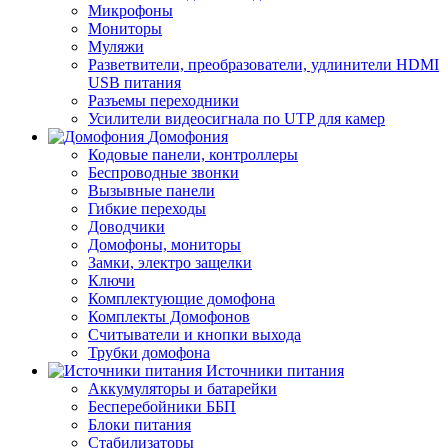
Микрофоны
Мониторы
Муляжи
Разветвители, преобразователи, удлинители HDMI
USB питания
Разъемы переходники
Усилители видеосигнала по UTP для камер
Домофония
Кодовые панели, контроллеры
Беспроводные звонки
Вызывные панели
Гибкие переходы
Доводчики
Домофоны, мониторы
Замки, электро защелки
Ключи
Комплектующие домофона
Комплекты Домофонов
Считыватели и кнопки выхода
Трубки домофона
Источники питания
Аккумуляторы и батарейки
Бесперебойники ББП
Блоки питания
Стабилизаторы