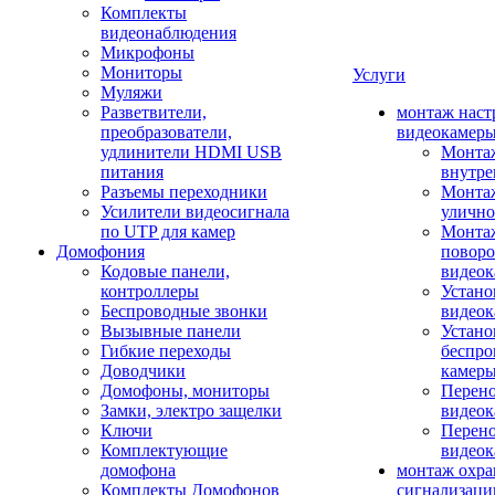
Комплекты
видеонаблюдения
Микрофоны
Мониторы
Услуги
Муляжи
Разветвители,
монтаж наст
преобразователи,
видеокамер
удлинители HDMI USB
Монтаж
питания
внутре
Разъемы переходники
Монтаж
Усилители видеосигнала
улично
по UTP для камер
Монтаж
Домофония
повор
Кодовые панели,
видео
контроллеры
Устано
Беспроводные звонки
видеок
Вызывные панели
Устано
Гибкие переходы
беспро
Доводчики
камер
Домофоны, мониторы
Перено
Замки, электро защелки
видео
Ключи
Перено
Комплектующие
видео
домофона
монтаж охр
Комплекты Домофонов
сигнализаци