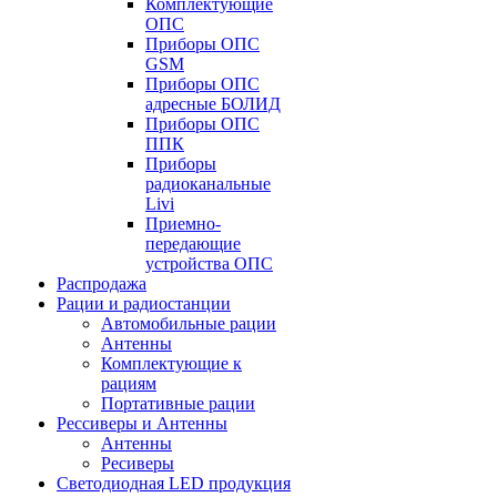
Комплектующие
ОПС
Приборы ОПС
GSM
Приборы ОПС
адресные БОЛИД
Приборы ОПС
ППК
Приборы
радиоканальные
Livi
Приемно-
передающие
устройства ОПС
Распродажа
Рации и радиостанции
Автомобильные рации
Антенны
Комплектующие к
рациям
Портативные рации
Рессиверы и Антенны
Антенны
Ресиверы
Светодиодная LED продукция