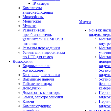
IP камеры
Комплекты
видеонаблюдения
Микрофоны
Мониторы
Услуги
Муляжи
Разветвители,
монтаж наст
преобразователи,
видеокамер
удлинители HDMI USB
Монтаж
питания
внутре
Разъемы переходники
Монтаж
Усилители видеосигнала
улично
по UTP для камер
Монтаж
Домофония
повор
Кодовые панели,
видео
контроллеры
Устано
Беспроводные звонки
видеок
Вызывные панели
Устано
Гибкие переходы
беспро
Доводчики
камер
Домофоны, мониторы
Перено
Замки, электро защелки
видео
Ключи
Перено
Комплектующие
видео
домофона
монтаж охр