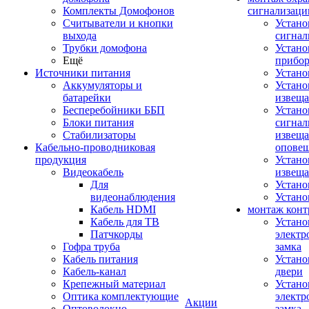
Комплекты Домофонов
сигнализаци
Считыватели и кнопки
Устано
выхода
сигнал
Трубки домофона
Устано
Ещё
прибо
Источники питания
Устан
Аккумуляторы и
Устано
батарейки
извещ
Бесперебойники ББП
Устано
Блоки питания
сигнал
Стабилизаторы
извеща
Кабельно-проводниковая
оповещ
продукция
Устано
Видеокабель
извеща
Для
Устан
видеонаблюдения
Устано
Кабель HDMI
монтаж конт
Кабель для ТВ
Устано
Патчкорды
электр
Гофра труба
замка
Кабель питания
Устано
Кабель-канал
двери
Крепежный материал
Устано
Оптика комплектующие
электр
Акции
Оптоволокно
замка