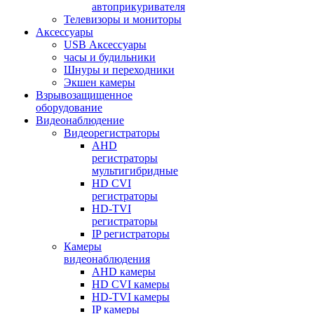
автоприкуривателя
Телевизоры и мониторы
Аксессуары
USB Аксессуары
часы и будильники
Шнуры и переходники
Экшен камеры
Взрывозащищенное
оборудование
Видеонаблюдение
Видеорегистраторы
AHD
регистраторы
мультигибридные
HD CVI
регистраторы
HD-TVI
регистраторы
IP регистраторы
Камеры
видеонаблюдения
AHD камеры
HD CVI камеры
HD-TVI камеры
IP камеры