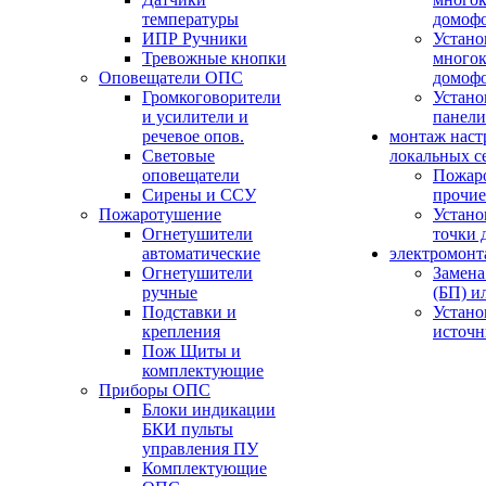
температуры
домоф
ИПР Ручники
Устано
Тревожные кнопки
многок
Оповещатели ОПС
домоф
Громкоговорители
Устано
и усилители и
панели
речевое опов.
монтаж наст
Световые
локальных с
оповещатели
Пожар
Сирены и ССУ
прочие
Пожаротушение
Устано
Огнетушители
точки 
автоматические
электромонт
Огнетушители
Замена
ручные
(БП) и
Подставки и
Устано
крепления
источн
Пож Щиты и
комплектующие
Приборы ОПС
Блоки индикации
БКИ пульты
управления ПУ
Комплектующие