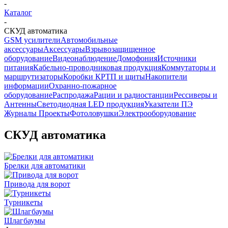
-
Каталог
-
СКУД автоматика
GSM усилители
Автомобильные
аксессуары
Аксессуары
Взрывозащищенное
оборудование
Видеонаблюдение
Домофония
Источники
питания
Кабельно-проводниковая продукция
Коммутаторы и
маршрутизаторы
Коробки КРТП и щиты
Накопители
информации
Охранно-пожарное
оборудование
Распродажа
Рации и радиостанции
Рессиверы и
Антенны
Светодиодная LED продукция
Указатели ПЭ
Журналы Проекты
Фотоловушки
Электрооборудование
СКУД автоматика
Брелки для автоматики
Привода для ворот
Турникеты
Шлагбаумы