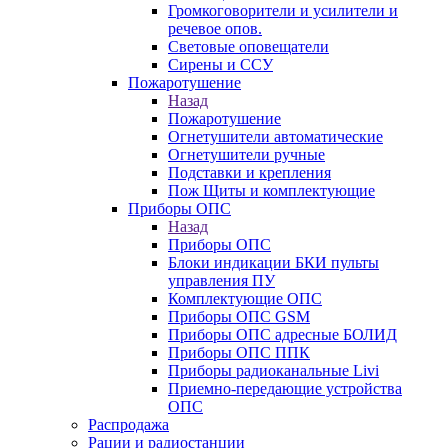
Громкоговорители и усилители и
речевое опов.
Световые оповещатели
Сирены и ССУ
Пожаротушение
Назад
Пожаротушение
Огнетушители автоматические
Огнетушители ручные
Подставки и крепления
Пож Щиты и комплектующие
Приборы ОПС
Назад
Приборы ОПС
Блоки индикации БКИ пульты
управления ПУ
Комплектующие ОПС
Приборы ОПС GSM
Приборы ОПС адресные БОЛИД
Приборы ОПС ППК
Приборы радиоканальные Livi
Приемно-передающие устройства
ОПС
Распродажа
Рации и радиостанции