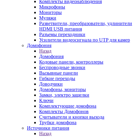
Комплекты видеонаблюдения
Микрофоны
Мониторы
Муляжи
Разветвители, преобразователи, удлинители
HDMI USB питания
Разъемы переходники
Усилители видеосигнала по UTP для камер
Домофония
Назад
Домофония
Кодовые панели, контроллеры
Беспроводные звонки
Вызывные панели
Гибкие переходы
Доводчики
Домофоны, мониторы
Замки, электро защелки
Ключи
Комплектующие домофона
Комплекты Домофонов
Считыватели и кнопки выхода
Трубки домофона
Источники питания
Назад