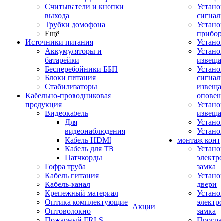
Считыватели и кнопки
Устано
выхода
сигнал
Трубки домофона
Устано
Ещё
прибо
Источники питания
Устан
Аккумуляторы и
Устано
батарейки
извещ
Бесперебойники ББП
Устано
Блоки питания
сигнал
Стабилизаторы
извеща
Кабельно-проводниковая
оповещ
продукция
Устано
Видеокабель
извеща
Для
Устан
видеонаблюдения
Устано
Кабель HDMI
монтаж конт
Кабель для ТВ
Устано
Патчкорды
электр
Гофра труба
замка
Кабель питания
Устано
Кабель-канал
двери
Крепежный материал
Устано
Оптика комплектующие
электр
Акции
Оптоволокно
замка
Пожарный FRLS
Прогр