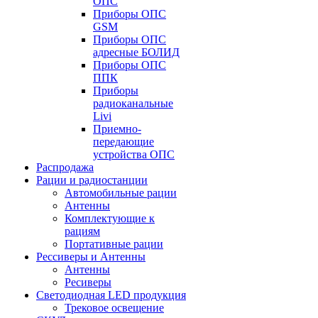
ОПС
Приборы ОПС
GSM
Приборы ОПС
адресные БОЛИД
Приборы ОПС
ППК
Приборы
радиоканальные
Livi
Приемно-
передающие
устройства ОПС
Распродажа
Рации и радиостанции
Автомобильные рации
Антенны
Комплектующие к
рациям
Портативные рации
Рессиверы и Антенны
Антенны
Ресиверы
Светодиодная LED продукция
Трековое освещение