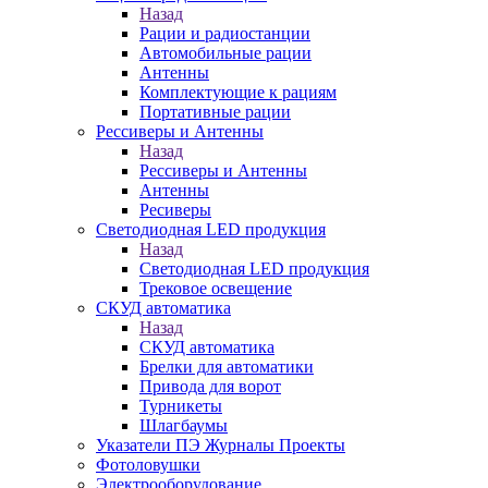
Назад
Рации и радиостанции
Автомобильные рации
Антенны
Комплектующие к рациям
Портативные рации
Рессиверы и Антенны
Назад
Рессиверы и Антенны
Антенны
Ресиверы
Светодиодная LED продукция
Назад
Светодиодная LED продукция
Трековое освещение
СКУД автоматика
Назад
СКУД автоматика
Брелки для автоматики
Привода для ворот
Турникеты
Шлагбаумы
Указатели ПЭ Журналы Проекты
Фотоловушки
Электрооборудование