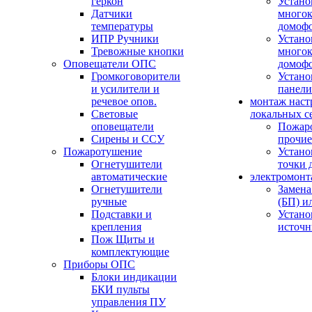
геркон
Устано
Датчики
многок
температуры
домоф
ИПР Ручники
Устано
Тревожные кнопки
многок
Оповещатели ОПС
домоф
Громкоговорители
Устано
и усилители и
панели
речевое опов.
монтаж наст
Световые
локальных с
оповещатели
Пожар
Сирены и ССУ
прочие
Пожаротушение
Устано
Огнетушители
точки 
автоматические
электромонт
Огнетушители
Замена
ручные
(БП) и
Подставки и
Устано
крепления
источн
Пож Щиты и
комплектующие
Приборы ОПС
Блоки индикации
БКИ пульты
управления ПУ