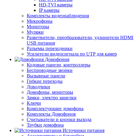
HD-TVI камеры
IP камеры
Комплекты видеонаблюдения
Микрофоны
Мониторы
Муляжи
Разветвители, преобразователи, удлинители HDMI
USB питания
Разъемы переходники
Усилители видеосигнала по UTP для камер
Домофония
Кодовые панели, контроллеры
Беспроводные звонки
Вызывные панели
Гибкие переходы
Доводчики
Домофоны, мониторы
Замки, электро защелки
Ключи
Комплектующие домофона
Комплекты Домофонов
Считыватели и кнопки выхода
Трубки домофона
Источники питания
Аккумуляторы и батарейки