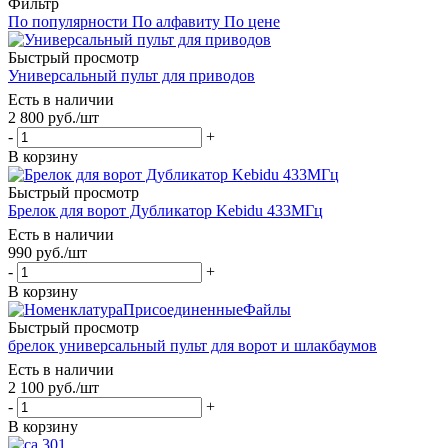
Фильтр
По популярности
По алфавиту
По цене
Быстрый просмотр
Универсальный пульт для приводов
Есть в наличии
2 800
руб.
/шт
-
+
В корзину
Быстрый просмотр
Брелок для ворот Дубликатор Kebidu 433МГц
Есть в наличии
990
руб.
/шт
-
+
В корзину
Быстрый просмотр
брелок универсальный пульт для ворот и шлакбаумов
Есть в наличии
2 100
руб.
/шт
-
+
В корзину