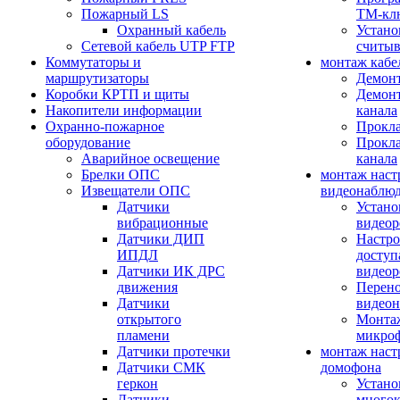
Пожарный LS
ТМ-кл
Охранный кабель
Устано
Сетевой кабель UTP FTP
считыв
Коммутаторы и
монтаж кабе
маршрутизаторы
Демонт
Коробки КРТП и щиты
Демонт
Накопители информации
канала
Охранно-пожарное
Прокла
оборудование
Прокла
Аварийное освещение
канала
Брелки ОПС
монтаж наст
Извещатели ОПС
видеонаблю
Датчики
Устано
вибрационные
видеор
Датчики ДИП
Настро
ИПДЛ
доступ
Датчики ИК ДРС
видеор
движения
Перено
Датчики
видео
открытого
Монтаж
пламени
микро
Датчики протечки
монтаж наст
Датчики СМК
домофона
геркон
Устано
Датчики
многок