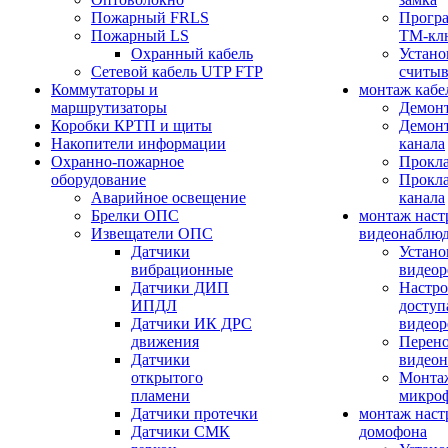
Пожарный FRLS
Прогр
Пожарный LS
ТМ-кл
Охранный кабель
Устано
Сетевой кабель UTP FTP
считыв
Коммутаторы и
монтаж кабе
маршрутизаторы
Демонт
Коробки КРТП и щиты
Демонт
Накопители информации
канала
Охранно-пожарное
Прокла
оборудование
Прокла
Аварийное освещение
канала
Брелки ОПС
монтаж наст
Извещатели ОПС
видеонаблю
Датчики
Устано
вибрационные
видеор
Датчики ДИП
Настро
ИПДЛ
доступ
Датчики ИК ДРС
видеор
движения
Перено
Датчики
видео
открытого
Монтаж
пламени
микро
Датчики протечки
монтаж наст
Датчики СМК
домофона