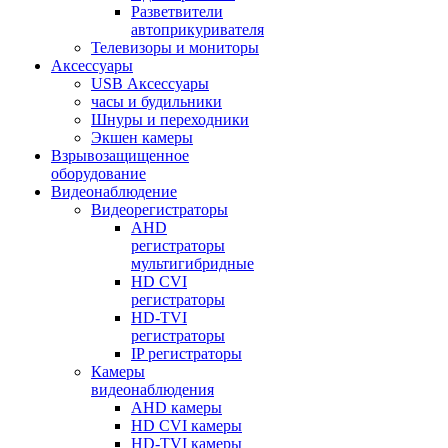
Разветвители
автоприкуривателя
Телевизоры и мониторы
Аксессуары
USB Аксессуары
часы и будильники
Шнуры и переходники
Экшен камеры
Взрывозащищенное
оборудование
Видеонаблюдение
Видеорегистраторы
AHD
регистраторы
мультигибридные
HD CVI
регистраторы
HD-TVI
регистраторы
IP регистраторы
Камеры
видеонаблюдения
AHD камеры
HD CVI камеры
HD-TVI камеры