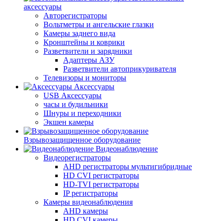
аксессуары
Авторегистраторы
Вольтметры и ангельские глазки
Камеры заднего вида
Кронштейны и коврики
Разветвители и зарядники
Адаптеры АЗУ
Разветвители автоприкуривателя
Телевизоры и мониторы
Аксессуары
USB Аксессуары
часы и будильники
Шнуры и переходники
Экшен камеры
Взрывозащищенное оборудование
Видеонаблюдение
Видеорегистраторы
AHD регистраторы мультигибридные
HD CVI регистраторы
HD-TVI регистраторы
IP регистраторы
Камеры видеонаблюдения
AHD камеры
HD CVI камеры