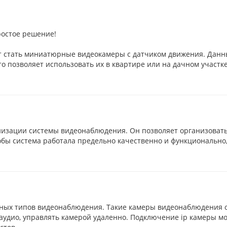
ростое решение!
 стать миниатюрные видеокамеры с датчиком движения. Данны
о позволяет использовать их в квартире или на дачном участк
ганизации системы видеонаблюдения. Он позволяет организоват
обы система работала предельно качественно и функционально, 
енных типов видеонаблюдения. Такие камеры видеонаблюдения 
удио, управлять камерой удаленно. Подключение ip камеры мо