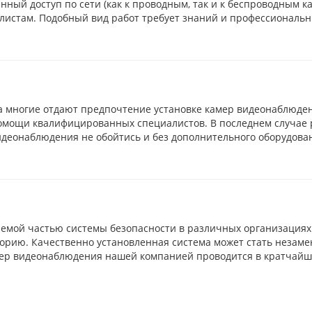
ый доступ по сети (как к проводным, так и к беспроводным к
листам. Подобный вид работ требует знаний и профессиональн
а многие отдают предпочтение установке камер видеонаблюде
помощи квалифицированных специалистов. В последнем случае р
идеонаблюдения не обойтись и без дополнительного оборудова
мой частью системы безопасности в различных организациях 
торию. Качественно установленная система может стать незам
ер видеонаблюдения нашей компанией проводится в кратчайшие