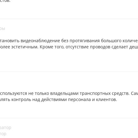
стов.
ы
становить видеонаблюдение без протягивания большого количес
олее эстетичным. Кроме того, отсутствие проводов сделает деше
пользуются не только владельцами транспортных средств. Сам
лять контроль над действиями персонала и клиентов.
тор