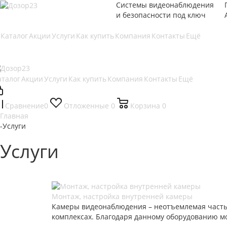
Системы видеонаблюдения
и безопасности под ключ
Каталог
Акции
Услуги
Как купить
Компания
Контакты
Ещё
аталог
Акции
Услуги
Как купить
Компания
Контакты
Ещё
Сравнение
0
Отложенные
0
Корзина
0
Главная
-
Услуги
Услуги
Монтаж, настройка внутренней камеры
Камеры видеонаблюдения – неотъемлемая часть с
комплексах. Благодаря данному оборудованию м