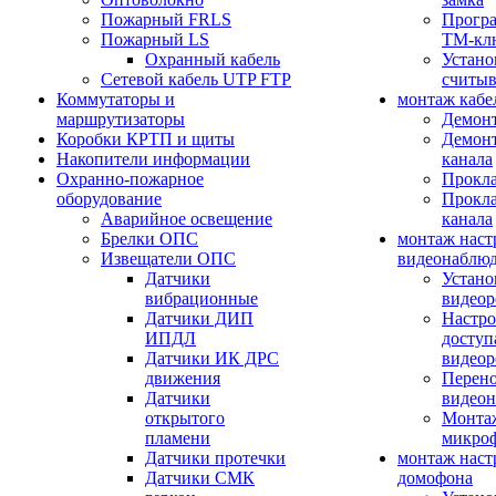
Пожарный FRLS
Прогр
Пожарный LS
ТМ-кл
Охранный кабель
Устано
Сетевой кабель UTP FTP
считыв
Коммутаторы и
монтаж кабе
маршрутизаторы
Демонт
Коробки КРТП и щиты
Демонт
Накопители информации
канала
Охранно-пожарное
Прокла
оборудование
Прокла
Аварийное освещение
канала
Брелки ОПС
монтаж наст
Извещатели ОПС
видеонаблю
Датчики
Устано
вибрационные
видеор
Датчики ДИП
Настро
ИПДЛ
доступ
Датчики ИК ДРС
видеор
движения
Перено
Датчики
видео
открытого
Монтаж
пламени
микро
Датчики протечки
монтаж наст
Датчики СМК
домофона