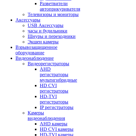
Разветвители
автоприкуривателя
Телевизоры и мониторы
Аксессуары
USB Аксессуары
часы и будильники
Шнуры и переходники
Экшен камеры
Взрывозащищенное
оборудование
Видеонаблюдение
Видеорегистраторы
AHD
регистраторы
мультигибридные
HD CVI
регистраторы
HD-TVI
регистраторы
IP регистраторы
Камеры
видеонаблюдения
AHD камеры
HD CVI камеры
HD-TVI камеры