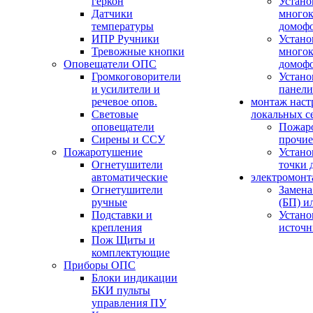
геркон
Устано
Датчики
многок
температуры
домоф
ИПР Ручники
Устано
Тревожные кнопки
многок
Оповещатели ОПС
домоф
Громкоговорители
Устано
и усилители и
панели
речевое опов.
монтаж наст
Световые
локальных с
оповещатели
Пожар
Сирены и ССУ
прочие
Пожаротушение
Устано
Огнетушители
точки 
автоматические
электромонт
Огнетушители
Замена
ручные
(БП) и
Подставки и
Устано
крепления
источн
Пож Щиты и
комплектующие
Приборы ОПС
Блоки индикации
БКИ пульты
управления ПУ