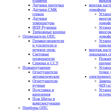
пламени
микро
Датчики протечки
монтаж наст
Датчики СМК
домофона
геркон
Устано
Датчики
многок
температуры
домоф
ИПР Ручники
Устано
Тревожные кнопки
многок
Оповещатели ОПС
домоф
Громкоговорители
Устано
и усилители и
панели
речевое опов.
монтаж наст
Световые
локальных с
оповещатели
Пожар
Сирены и ССУ
прочие
Пожаротушение
Устано
Огнетушители
точки 
автоматические
электромонт
Огнетушители
Замена
ручные
(БП) и
Подставки и
Устано
крепления
источн
Пож Щиты и
комплектующие
Приборы ОПС