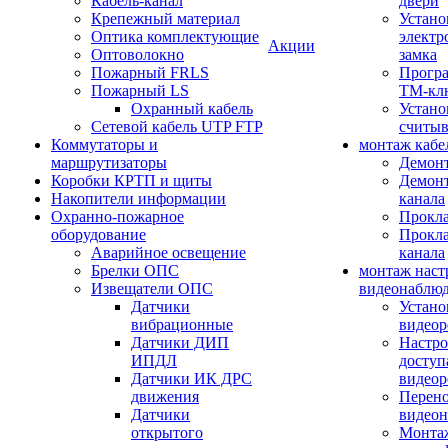
Кабель-канал
двери
Крепежный материал
Устано
Оптика комплектующие
электр
Акции
Оптоволокно
замка
Пожарный FRLS
Прогр
Пожарный LS
ТМ-кл
Охранный кабель
Устано
Сетевой кабель UTP FTP
считыв
Коммутаторы и
монтаж кабе
маршрутизаторы
Демонт
Коробки КРТП и щиты
Демонт
Накопители информации
канала
Охранно-пожарное
Прокла
оборудование
Прокла
Аварийное освещение
канала
Брелки ОПС
монтаж наст
Извещатели ОПС
видеонаблю
Датчики
Устано
вибрационные
видеор
Датчики ДИП
Настро
ИПДЛ
доступ
Датчики ИК ДРС
видеор
движения
Перено
Датчики
видео
открытого
Монтаж