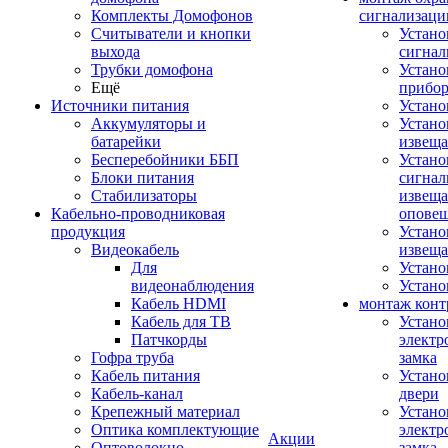
Комплекты Домофонов
сигнализаци
Считыватели и кнопки
Устано
выхода
сигнал
Трубки домофона
Устано
Ещё
прибо
Источники питания
Устан
Аккумуляторы и
Устано
батарейки
извещ
Бесперебойники ББП
Устано
Блоки питания
сигнал
Стабилизаторы
извеща
Кабельно-проводниковая
оповещ
продукция
Устано
Видеокабель
извеща
Для
Устан
видеонаблюдения
Устано
Кабель HDMI
монтаж конт
Кабель для ТВ
Устано
Патчкорды
электр
Гофра труба
замка
Кабель питания
Устано
Кабель-канал
двери
Крепежный материал
Устано
Оптика комплектующие
электр
Акции
Оптоволокно
замка