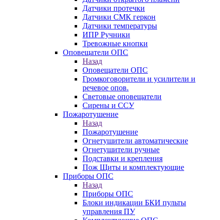
Датчики протечки
Датчики СМК геркон
Датчики температуры
ИПР Ручники
Тревожные кнопки
Оповещатели ОПС
Назад
Оповещатели ОПС
Громкоговорители и усилители и
речевое опов.
Световые оповещатели
Сирены и ССУ
Пожаротушение
Назад
Пожаротушение
Огнетушители автоматические
Огнетушители ручные
Подставки и крепления
Пож Щиты и комплектующие
Приборы ОПС
Назад
Приборы ОПС
Блоки индикации БКИ пульты
управления ПУ