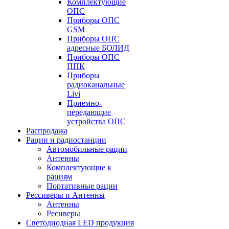
Комплектующие
ОПС
Приборы ОПС
GSM
Приборы ОПС
адресные БОЛИД
Приборы ОПС
ППК
Приборы
радиоканальные
Livi
Приемно-
передающие
устройства ОПС
Распродажа
Рации и радиостанции
Автомобильные рации
Антенны
Комплектующие к
рациям
Портативные рации
Рессиверы и Антенны
Антенны
Ресиверы
Светодиодная LED продукция