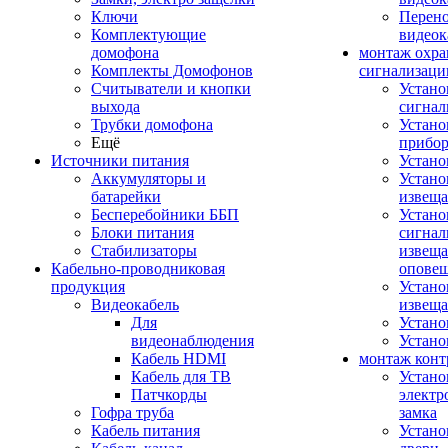
Ключи
Перено
Комплектующие
видео
домофона
монтаж охр
Комплекты Домофонов
сигнализаци
Считыватели и кнопки
Устано
выхода
сигнал
Трубки домофона
Устано
Ещё
прибо
Источники питания
Устан
Аккумуляторы и
Устано
батарейки
извещ
Бесперебойники ББП
Устано
Блоки питания
сигнал
Стабилизаторы
извеща
Кабельно-проводниковая
оповещ
продукция
Устано
Видеокабель
извеща
Для
Устан
видеонаблюдения
Устано
Кабель HDMI
монтаж конт
Кабель для ТВ
Устано
Патчкорды
электр
Гофра труба
замка
Кабель питания
Устано