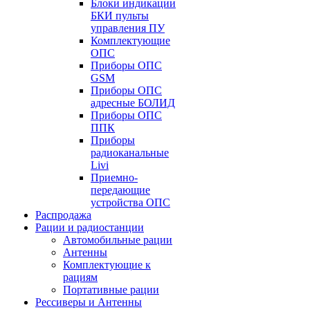
Блоки индикации
БКИ пульты
управления ПУ
Комплектующие
ОПС
Приборы ОПС
GSM
Приборы ОПС
адресные БОЛИД
Приборы ОПС
ППК
Приборы
радиоканальные
Livi
Приемно-
передающие
устройства ОПС
Распродажа
Рации и радиостанции
Автомобильные рации
Антенны
Комплектующие к
рациям
Портативные рации
Рессиверы и Антенны