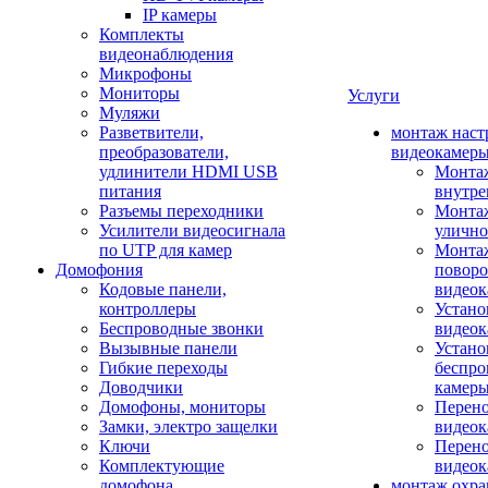
IP камеры
Комплекты
видеонаблюдения
Микрофоны
Мониторы
Услуги
Муляжи
Разветвители,
монтаж наст
преобразователи,
видеокамер
удлинители HDMI USB
Монтаж
питания
внутре
Разъемы переходники
Монтаж
Усилители видеосигнала
улично
по UTP для камер
Монтаж
Домофония
повор
Кодовые панели,
видео
контроллеры
Устано
Беспроводные звонки
видеок
Вызывные панели
Устано
Гибкие переходы
беспро
Доводчики
камер
Домофоны, мониторы
Перено
Замки, электро защелки
видео
Ключи
Перено
Комплектующие
видео
домофона
монтаж охр