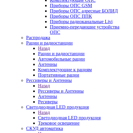
Комплектующие ОПС
Приборы ОПС GSM
Приборы ОПС адресные БОЛИД
Приборы ОПС ППК
Приборы радиоканальные Livi
Приемно-передающие устройства
ОПС
Распродажа
Рации и радиостанции
Назад
Рации и радиостанции
Автомобильные рации
Антенны
Комплектующие к рациям
Портативные рации
Рессиверы и Антенны
Назад
Рессиверы и Антенны
Антенны
Ресиверы
Светодиодная LED продукция
Назад
Светодиодная LED продукция
Трековое освещение
СКУД автоматика