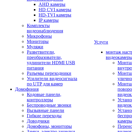
AHD камеры
HD CVI камеры
HD-TVI камеры
IP камеры
Комплекты
видеонаблюдения
Микрофоны
Мониторы
Услуги
Муляжи
Разветвители,
монтаж наст
преобразователи,
видеокамер
удлинители HDMI USB
Монтаж
питания
внутре
Разъемы переходники
Монтаж
Усилители видеосигнала
улично
по UTP для камер
Монтаж
Домофония
повор
Кодовые панели,
видео
контроллеры
Устано
Беспроводные звонки
видеок
Вызывные панели
Устано
Гибкие переходы
беспро
Доводчики
камер
Домофоны, мониторы
Перено
Замки, электро защелки
видео