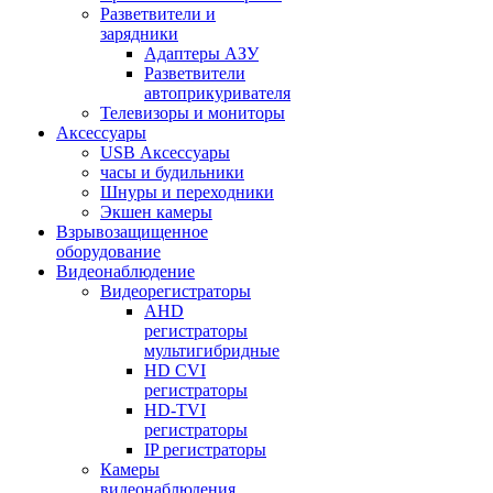
Разветвители и
зарядники
Адаптеры АЗУ
Разветвители
автоприкуривателя
Телевизоры и мониторы
Аксессуары
USB Аксессуары
часы и будильники
Шнуры и переходники
Экшен камеры
Взрывозащищенное
оборудование
Видеонаблюдение
Видеорегистраторы
AHD
регистраторы
мультигибридные
HD CVI
регистраторы
HD-TVI
регистраторы
IP регистраторы
Камеры
видеонаблюдения