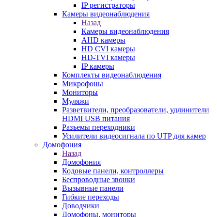
IP регистраторы
Камеры видеонаблюдения
Назад
Камеры видеонаблюдения
AHD камеры
HD CVI камеры
HD-TVI камеры
IP камеры
Комплекты видеонаблюдения
Микрофоны
Мониторы
Муляжи
Разветвители, преобразователи, удлинители
HDMI USB питания
Разъемы переходники
Усилители видеосигнала по UTP для камер
Домофония
Назад
Домофония
Кодовые панели, контроллеры
Беспроводные звонки
Вызывные панели
Гибкие переходы
Доводчики
Домофоны, мониторы