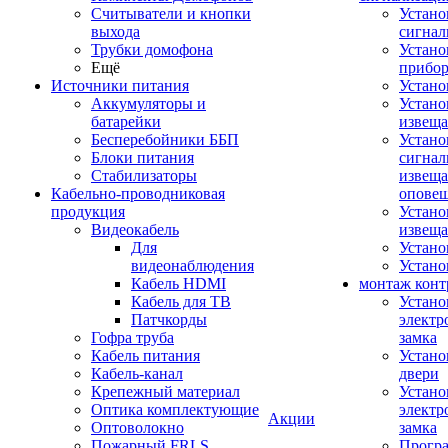
Считыватели и кнопки
Устано
выхода
сигнал
Трубки домофона
Устано
Ещё
прибо
Источники питания
Устан
Аккумуляторы и
Устано
батарейки
извещ
Бесперебойники ББП
Устано
Блоки питания
сигнал
Стабилизаторы
извеща
Кабельно-проводниковая
оповещ
продукция
Устано
Видеокабель
извеща
Для
Устан
видеонаблюдения
Устано
Кабель HDMI
монтаж конт
Кабель для ТВ
Устано
Патчкорды
электр
Гофра труба
замка
Кабель питания
Устано
Кабель-канал
двери
Крепежный материал
Устано
Оптика комплектующие
электр
Акции
Оптоволокно
замка
Пожарный FRLS
Прогр