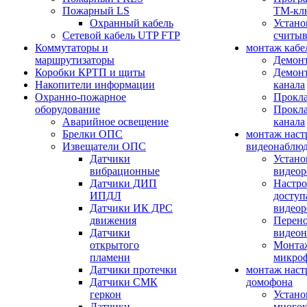
Пожарный LS
ТМ-кл
Охранный кабель
Устано
Сетевой кабель UTP FTP
считыв
Коммутаторы и
монтаж кабе
маршрутизаторы
Демонт
Коробки КРТП и щиты
Демонт
Накопители информации
канала
Охранно-пожарное
Прокла
оборудование
Прокла
Аварийное освещение
канала
Брелки ОПС
монтаж наст
Извещатели ОПС
видеонаблю
Датчики
Устано
вибрационные
видеор
Датчики ДИП
Настро
ИПДЛ
доступ
Датчики ИК ДРС
видеор
движения
Перено
Датчики
видео
открытого
Монтаж
пламени
микро
Датчики протечки
монтаж наст
Датчики СМК
домофона
геркон
Устано
Датчики
многок