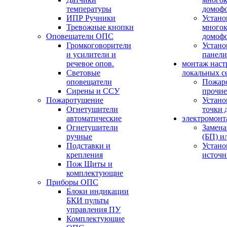
температуры
домоф
ИПР Ручники
Устано
Тревожные кнопки
многок
Оповещатели ОПС
домоф
Громкоговорители
Устано
и усилители и
панели
речевое опов.
монтаж наст
Световые
локальных с
оповещатели
Пожар
Сирены и ССУ
прочие
Пожаротушение
Устано
Огнетушители
точки 
автоматические
электромонт
Огнетушители
Замена
ручные
(БП) и
Подставки и
Устано
крепления
источн
Пож Щиты и
комплектующие
Приборы ОПС
Блоки индикации
БКИ пульты
управления ПУ
Комплектующие