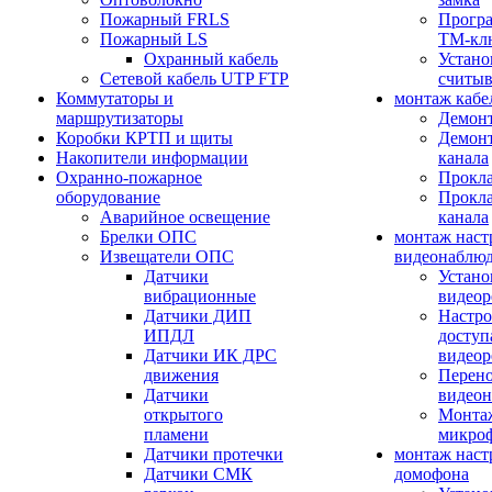
Пожарный FRLS
Прогр
Пожарный LS
ТМ-кл
Охранный кабель
Устано
Сетевой кабель UTP FTP
считыв
Коммутаторы и
монтаж кабе
маршрутизаторы
Демонт
Коробки КРТП и щиты
Демонт
Накопители информации
канала
Охранно-пожарное
Прокла
оборудование
Прокла
Аварийное освещение
канала
Брелки ОПС
монтаж наст
Извещатели ОПС
видеонаблю
Датчики
Устано
вибрационные
видеор
Датчики ДИП
Настро
ИПДЛ
доступ
Датчики ИК ДРС
видеор
движения
Перено
Датчики
видео
открытого
Монтаж
пламени
микро
Датчики протечки
монтаж наст
Датчики СМК
домофона