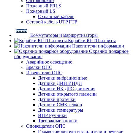
Оптоволокно
Пожарный FRLS
Пожарный LS
Охранный кабель
Сетевой кабель UTP FTP
Коммутаторы и маршрутизаторы
Коробки КРТП и щиты
Накопители информации
Охранно-пожарное
оборудование
Аварийное освещение
Брелки ОПС
Извещатели ОПС
Датчики вибрационные
Датчики ДИП ИПДЛ
Датчики ИК ДРС движения
Датчики открытого пламени
Датчики протечки
Датчики СМК геркон
Датчики температуры
ИПР Ручники
Тревожные кнопки
Оповещатели ОПС
Громкоговорители и усилители и речевое