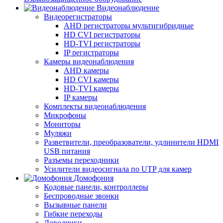
Видеонаблюдение
Видеорегистраторы
AHD регистраторы мультигибридные
HD CVI регистраторы
HD-TVI регистраторы
IP регистраторы
Камеры видеонаблюдения
AHD камеры
HD CVI камеры
HD-TVI камеры
IP камеры
Комплекты видеонаблюдения
Микрофоны
Мониторы
Муляжи
Разветвители, преобразователи, удлинители HDMI
USB питания
Разъемы переходники
Усилители видеосигнала по UTP для камер
Домофония
Кодовые панели, контроллеры
Беспроводные звонки
Вызывные панели
Гибкие переходы
Доводчики