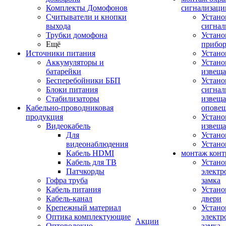
Комплекты Домофонов
сигнализаци
Считыватели и кнопки
Устано
выхода
сигнал
Трубки домофона
Устано
Ещё
прибо
Источники питания
Устан
Аккумуляторы и
Устано
батарейки
извещ
Бесперебойники ББП
Устано
Блоки питания
сигнал
Стабилизаторы
извеща
Кабельно-проводниковая
оповещ
продукция
Устано
Видеокабель
извеща
Для
Устан
видеонаблюдения
Устано
Кабель HDMI
монтаж конт
Кабель для ТВ
Устано
Патчкорды
электр
Гофра труба
замка
Кабель питания
Устано
Кабель-канал
двери
Крепежный материал
Устано
Оптика комплектующие
электр
Акции
Оптоволокно
замка