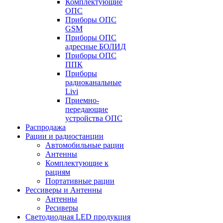
Комплектующие
ОПС
Приборы ОПС
GSM
Приборы ОПС
адресные БОЛИД
Приборы ОПС
ППК
Приборы
радиоканальные
Livi
Приемно-
передающие
устройства ОПС
Распродажа
Рации и радиостанции
Автомобильные рации
Антенны
Комплектующие к
рациям
Портативные рации
Рессиверы и Антенны
Антенны
Ресиверы
Светодиодная LED продукция