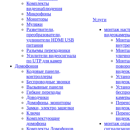
Комплекты
видеонаблюдения
Микрофоны
Мониторы
Услуги
Муляжи
Разветвители,
монтаж наст
преобразователи,
видеокамер
удлинители HDMI USB
Монтаж
питания
внутре
Разъемы переходники
Монтаж
Усилители видеосигнала
улично
по UTP для камер
Монтаж
Домофония
повор
Кодовые панели,
видео
контроллеры
Устано
Беспроводные звонки
видеок
Вызывные панели
Устано
Гибкие переходы
беспро
Доводчики
камер
Домофоны, мониторы
Перено
Замки, электро защелки
видео
Ключи
Перено
Комплектующие
видео
домофона
монтаж охр
Комплекты Домофонов
сигнализаци