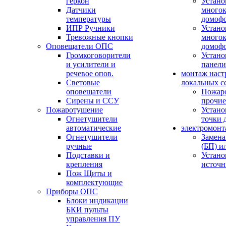
геркон
Устано
Датчики
многок
температуры
домоф
ИПР Ручники
Устано
Тревожные кнопки
многок
Оповещатели ОПС
домоф
Громкоговорители
Устано
и усилители и
панели
речевое опов.
монтаж наст
Световые
локальных с
оповещатели
Пожар
Сирены и ССУ
прочие
Пожаротушение
Устано
Огнетушители
точки 
автоматические
электромонт
Огнетушители
Замена
ручные
(БП) и
Подставки и
Устано
крепления
источн
Пож Щиты и
комплектующие
Приборы ОПС
Блоки индикации
БКИ пульты
управления ПУ