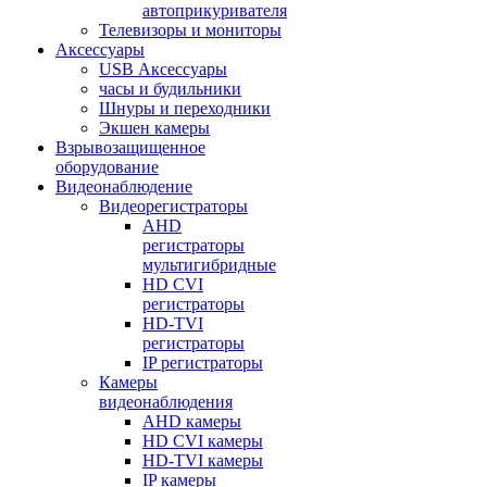
автоприкуривателя
Телевизоры и мониторы
Аксессуары
USB Аксессуары
часы и будильники
Шнуры и переходники
Экшен камеры
Взрывозащищенное
оборудование
Видеонаблюдение
Видеорегистраторы
AHD
регистраторы
мультигибридные
HD CVI
регистраторы
HD-TVI
регистраторы
IP регистраторы
Камеры
видеонаблюдения
AHD камеры
HD CVI камеры
HD-TVI камеры
IP камеры