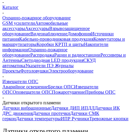
-
Каталог
-
Охранно-пожарное оборудование
GSM усилители
Автомобильные
аксессуары
Аксессуары
Взрывозащищенное
оборудование
Видеонаблюдение
Домофония
Источники
питания
Кабельно-проводниковая продукция
Коммутаторы и
маршрутизаторы
Коробки КРТП и щиты
Накопители
информации
Охранно-пожарное
оборудование
Распродажа
Рации и радиостанции
Рессиверы и
Антенны
Светодиодная LED продукция
СКУД
автоматика
Указатели ПЭ Журналы
Проекты
Фотоловушки
Электрооборудование
-
Извещатели ОПС
Аварийное освещение
Брелки ОПС
Извещатели
ОПС
Оповещатели ОПС
Пожаротушение
Приборы ОПС
-
Датчики открытого пламени
Датчики вибрационные
Датчики ДИП ИПДЛ
Датчики ИК
ДРС движения
Датчики протечки
Датчики СМК
геркон
Датчики температуры
ИПР Ручники
Тревожные кнопки
Датчики открытого пламени