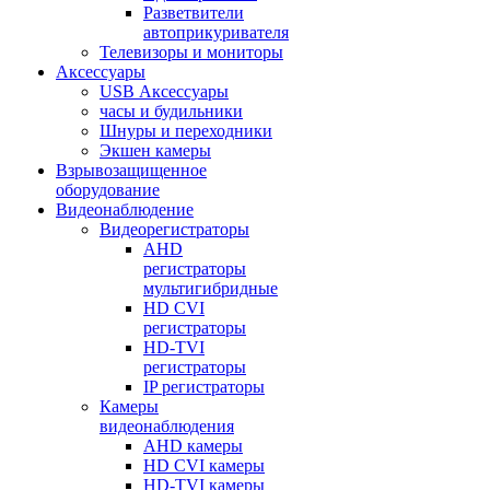
Разветвители
автоприкуривателя
Телевизоры и мониторы
Аксессуары
USB Аксессуары
часы и будильники
Шнуры и переходники
Экшен камеры
Взрывозащищенное
оборудование
Видеонаблюдение
Видеорегистраторы
AHD
регистраторы
мультигибридные
HD CVI
регистраторы
HD-TVI
регистраторы
IP регистраторы
Камеры
видеонаблюдения
AHD камеры
HD CVI камеры
HD-TVI камеры