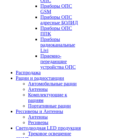
ОПС
Приборы ОПС
GSM
Приборы ОПС
адресные БОЛИД
Приборы ОПС
ППК
Приборы
радиоканальные
Livi
Приемно-
передающие
устройства ОПС
Распродажа
Рации и радиостанции
Автомобильные рации
Антенны
Комплектующие к
рациям
Портативные рации
Рессиверы и Антенны
Антенны
Ресиверы
Светодиодная LED продукция
Трековое освещение