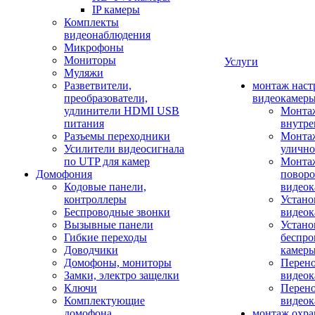
IP камеры
Комплекты
видеонаблюдения
Микрофоны
Мониторы
Услуги
Муляжи
Разветвители,
монтаж наст
преобразователи,
видеокамер
удлинители HDMI USB
Монтаж
питания
внутре
Разъемы переходники
Монтаж
Усилители видеосигнала
улично
по UTP для камер
Монтаж
Домофония
повор
Кодовые панели,
видео
контроллеры
Устано
Беспроводные звонки
видеок
Вызывные панели
Устано
Гибкие переходы
беспро
Доводчики
камер
Домофоны, мониторы
Перено
Замки, электро защелки
видео
Ключи
Перено
Комплектующие
видео
домофона
монтаж охр