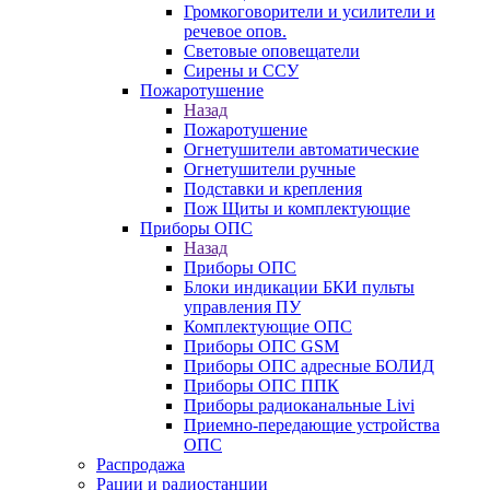
Громкоговорители и усилители и
речевое опов.
Световые оповещатели
Сирены и ССУ
Пожаротушение
Назад
Пожаротушение
Огнетушители автоматические
Огнетушители ручные
Подставки и крепления
Пож Щиты и комплектующие
Приборы ОПС
Назад
Приборы ОПС
Блоки индикации БКИ пульты
управления ПУ
Комплектующие ОПС
Приборы ОПС GSM
Приборы ОПС адресные БОЛИД
Приборы ОПС ППК
Приборы радиоканальные Livi
Приемно-передающие устройства
ОПС
Распродажа
Рации и радиостанции