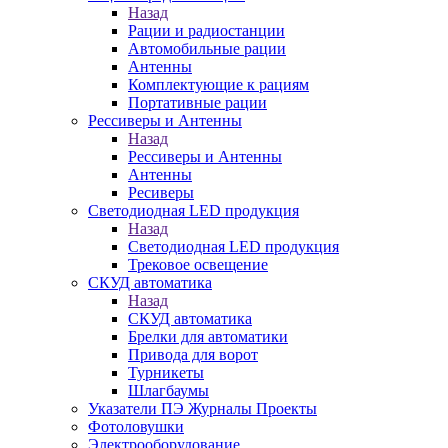
Назад
Рации и радиостанции
Автомобильные рации
Антенны
Комплектующие к рациям
Портативные рации
Рессиверы и Антенны
Назад
Рессиверы и Антенны
Антенны
Ресиверы
Светодиодная LED продукция
Назад
Светодиодная LED продукция
Трековое освещение
СКУД автоматика
Назад
СКУД автоматика
Брелки для автоматики
Привода для ворот
Турникеты
Шлагбаумы
Указатели ПЭ Журналы Проекты
Фотоловушки
Электрооборудование