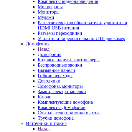
Комплекты видеонаблюдения
Микрофоны
Мониторы
Муляжи
Разветвители, преобразователи, удлинители
HDMI USB питания
Разъемы переходники
Усилители видеосигнала по UTP для камер
Домофония
Назад
Домофония
Кодовые панели, контроллеры
Беспроводные звонки
Вызывные панели
Гибкие переходы
Доводчики
Домофоны, мониторы
Замки, электро защелки
Ключи
Комплектующие домофона
Комплекты Домофонов
Считыватели и кнопки выхода
Трубки домофона
Источники питания
Назад