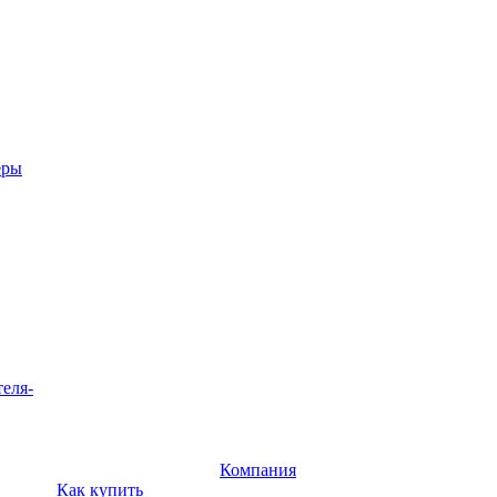
еры
теля-
Компания
Как купить