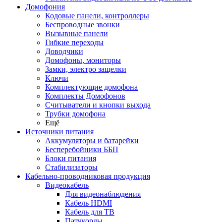
Домофония
Кодовые панели, контроллеры
Беспроводные звонки
Вызывные панели
Гибкие переходы
Доводчики
Домофоны, мониторы
Замки, электро защелки
Ключи
Комплектующие домофона
Комплекты Домофонов
Считыватели и кнопки выхода
Трубки домофона
Ещё
Источники питания
Аккумуляторы и батарейки
Бесперебойники ББП
Блоки питания
Стабилизаторы
Кабельно-проводниковая продукция
Видеокабель
Для видеонаблюдения
Кабель HDMI
Кабель для ТВ
Патчкорды