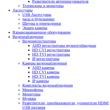
Разветвители автоприкуривателя
Телевизоры и мониторы
Аксессуары
USB Аксессуары
часы и будильники
Шнуры и переходники
Экшен камеры
Взрывозащищенное оборудование
Видеонаблюдение
Видеорегистраторы
AHD регистраторы мультигибридные
HD CVI регистраторы
HD-TVI регистраторы
IP регистраторы
Камеры видеонаблюдения
AHD камеры
HD CVI камеры
HD-TVI камеры
IP камеры
Комплекты видеонаблюдения
Микрофоны
Мониторы
Муляжи
Разветвители, преобразователи, удлинители HDMI
USB питания