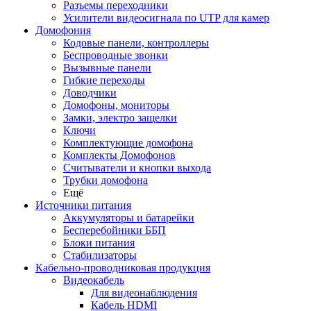
Разъемы переходники
Усилители видеосигнала по UTP для камер
Домофония
Кодовые панели, контроллеры
Беспроводные звонки
Вызывные панели
Гибкие переходы
Доводчики
Домофоны, мониторы
Замки, электро защелки
Ключи
Комплектующие домофона
Комплекты Домофонов
Считыватели и кнопки выхода
Трубки домофона
Ещё
Источники питания
Аккумуляторы и батарейки
Бесперебойники ББП
Блоки питания
Стабилизаторы
Кабельно-проводниковая продукция
Видеокабель
Для видеонаблюдения
Кабель HDMI