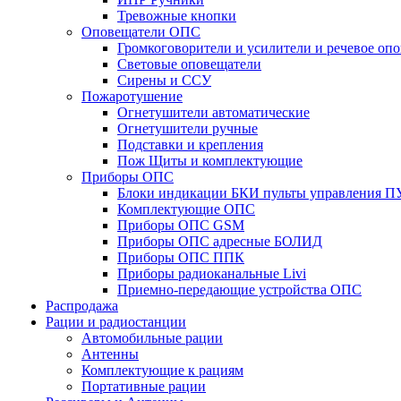
Тревожные кнопки
Оповещатели ОПС
Громкоговорители и усилители и речевое опо
Световые оповещатели
Сирены и ССУ
Пожаротушение
Огнетушители автоматические
Огнетушители ручные
Подставки и крепления
Пож Щиты и комплектующие
Приборы ОПС
Блоки индикации БКИ пульты управления П
Комплектующие ОПС
Приборы ОПС GSM
Приборы ОПС адресные БОЛИД
Приборы ОПС ППК
Приборы радиоканальные Livi
Приемно-передающие устройства ОПС
Распродажа
Рации и радиостанции
Автомобильные рации
Антенны
Комплектующие к рациям
Портативные рации