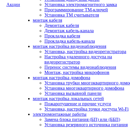
Акции
Установка электромагнитного замка
Программирование ТМ-ключей
Установка ТМ считывателя
монтаж кабеля
Демонтаж кабеля
Демонтаж кабель-канала
Прокладка кабеля
Прокладка кабель-канала
монтаж настройка видеонаблюдения
Установка, настройка видеорегистратора
Настройка удаленного доступа на
видеорегистратор
Перенос системы видеонаблюдения
Монтаж, настройка микрофонов
монтаж настройка домофона
Установка трубки многоквартирного дом
Установка многоквартирного домофона
Установка вызывной панели
монтаж настройка локальных сетей
Пожаротушение и прочие услуги
Установка, настройка точки доступа Wi-Fi
электромонтажные работы
Замена блока питания (БП) или (ББП)
Установка резервного источника питания