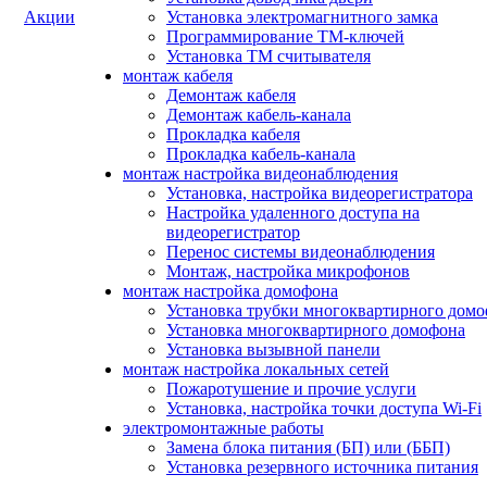
Акции
Установка электромагнитного замка
Программирование ТМ-ключей
Установка ТМ считывателя
монтаж кабеля
Демонтаж кабеля
Демонтаж кабель-канала
Прокладка кабеля
Прокладка кабель-канала
монтаж настройка видеонаблюдения
Установка, настройка видеорегистратора
Настройка удаленного доступа на
видеорегистратор
Перенос системы видеонаблюдения
Монтаж, настройка микрофонов
монтаж настройка домофона
Установка трубки многоквартирного дом
Установка многоквартирного домофона
Установка вызывной панели
монтаж настройка локальных сетей
Пожаротушение и прочие услуги
Установка, настройка точки доступа Wi-Fi
электромонтажные работы
Замена блока питания (БП) или (ББП)
Установка резервного источника питания