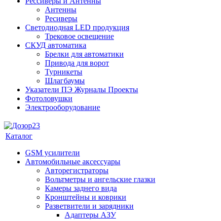
Рессиверы и Антенны
Антенны
Ресиверы
Светодиодная LED продукция
Трековое освещение
СКУД автоматика
Брелки для автоматики
Привода для ворот
Турникеты
Шлагбаумы
Указатели ПЭ Журналы Проекты
Фотоловушки
Электрооборудование
Каталог
GSM усилители
Автомобильные аксессуары
Авторегистраторы
Вольтметры и ангельские глазки
Камеры заднего вида
Кронштейны и коврики
Разветвители и зарядники
Адаптеры АЗУ