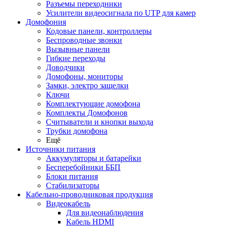
Разъемы переходники
Усилители видеосигнала по UTP для камер
Домофония
Кодовые панели, контроллеры
Беспроводные звонки
Вызывные панели
Гибкие переходы
Доводчики
Домофоны, мониторы
Замки, электро защелки
Ключи
Комплектующие домофона
Комплекты Домофонов
Считыватели и кнопки выхода
Трубки домофона
Ещё
Источники питания
Аккумуляторы и батарейки
Бесперебойники ББП
Блоки питания
Стабилизаторы
Кабельно-проводниковая продукция
Видеокабель
Для видеонаблюдения
Кабель HDMI