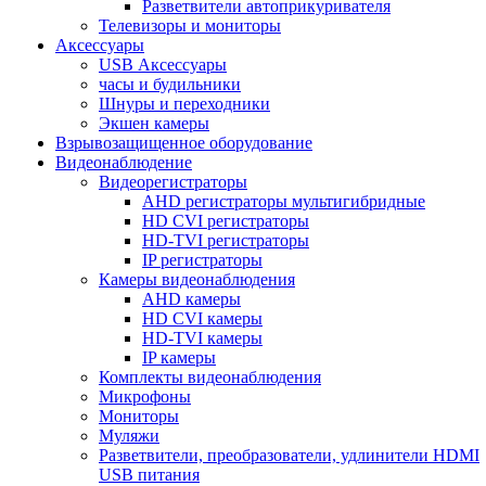
Разветвители автоприкуривателя
Телевизоры и мониторы
Аксессуары
USB Аксессуары
часы и будильники
Шнуры и переходники
Экшен камеры
Взрывозащищенное оборудование
Видеонаблюдение
Видеорегистраторы
AHD регистраторы мультигибридные
HD CVI регистраторы
HD-TVI регистраторы
IP регистраторы
Камеры видеонаблюдения
AHD камеры
HD CVI камеры
HD-TVI камеры
IP камеры
Комплекты видеонаблюдения
Микрофоны
Мониторы
Муляжи
Разветвители, преобразователи, удлинители HDMI
USB питания