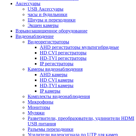
Аксессуары
USB Аксессуары
часы и будильники
Шнуры и переходники
Экшен камеры
Взрывозащищенное оборудование
Видеонаблюдение
Видеорегистраторы
AHD регистраторы мультигибридные
HD CVI регистраторы
HD-TVI регистраторы
IP регистраторы
Камеры видеонаблюдения
AHD камеры
HD CVI камеры
HD-TVI камеры
IP камеры
Комплекты видеонаблюдения
Микрофоны
Мониторы
Муляжи
Разветвители, преобразователи, удлинители HDMI
USB питания
Разъемы переходники
Усилители видеосигнала по UTP для камер