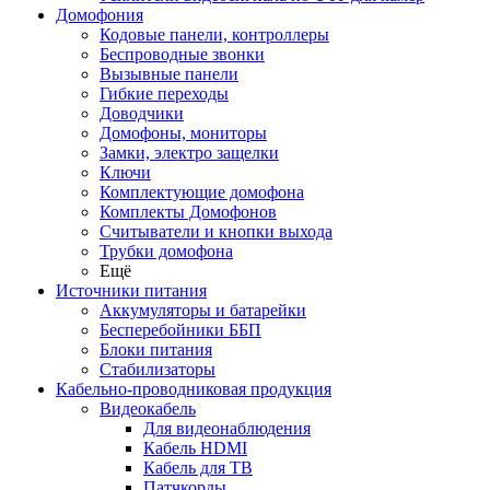
Домофония
Кодовые панели, контроллеры
Беспроводные звонки
Вызывные панели
Гибкие переходы
Доводчики
Домофоны, мониторы
Замки, электро защелки
Ключи
Комплектующие домофона
Комплекты Домофонов
Считыватели и кнопки выхода
Трубки домофона
Ещё
Источники питания
Аккумуляторы и батарейки
Бесперебойники ББП
Блоки питания
Стабилизаторы
Кабельно-проводниковая продукция
Видеокабель
Для видеонаблюдения
Кабель HDMI
Кабель для ТВ
Патчкорды