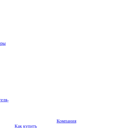
еры
теля-
Компания
Как купить