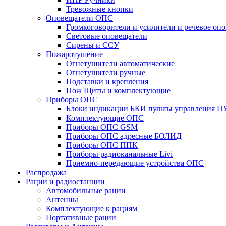
Тревожные кнопки
Оповещатели ОПС
Громкоговорители и усилители и речевое опо
Световые оповещатели
Сирены и ССУ
Пожаротушение
Огнетушители автоматические
Огнетушители ручные
Подставки и крепления
Пож Щиты и комплектующие
Приборы ОПС
Блоки индикации БКИ пульты управления П
Комплектующие ОПС
Приборы ОПС GSM
Приборы ОПС адресные БОЛИД
Приборы ОПС ППК
Приборы радиоканальные Livi
Приемно-передающие устройства ОПС
Распродажа
Рации и радиостанции
Автомобильные рации
Антенны
Комплектующие к рациям
Портативные рации