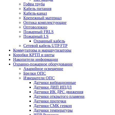
Гофра труба
Кабель питания
Кабель-канал
Крепежный материал
Оптика комплектующие
Оптоволокно
Пожарный FRLS
Пожарный LS
Охранный кабель
Сетевой кабель UTP FTP
Коммутаторы и маршрутизаторы
Коробки КРТП и щиты
Накопители информации
Охранно-пожарное оборудование
Аварийное освещение
Брелки ОПС
Извещатели ОПС
Датчики вибрационные
Датчики ДИП ИПДЛ
Датчики ИК ДРС движения
Датчики открытого пламени
Датчики протечки
Датчики СМК геркон
Датчики температуры
ИПР Ручники