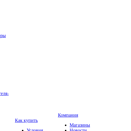
еры
теля-
Компания
Как купить
Магазины
Условия
Новости