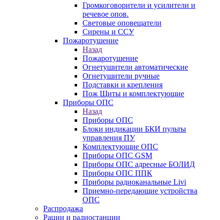
Громкоговорители и усилители и
речевое опов.
Световые оповещатели
Сирены и ССУ
Пожаротушение
Назад
Пожаротушение
Огнетушители автоматические
Огнетушители ручные
Подставки и крепления
Пож Щиты и комплектующие
Приборы ОПС
Назад
Приборы ОПС
Блоки индикации БКИ пульты
управления ПУ
Комплектующие ОПС
Приборы ОПС GSM
Приборы ОПС адресные БОЛИД
Приборы ОПС ППК
Приборы радиоканальные Livi
Приемно-передающие устройства
ОПС
Распродажа
Рации и радиостанции