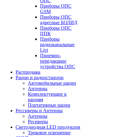
ОПС
Приборы ОПС
GSM
Приборы ОПС
адресные БОЛИД
Приборы ОПС
ППК
Приборы
радиоканальные
Livi
Приемно-
передающие
устройства ОПС
Распродажа
Рации и радиостанции
Автомобильные рации
Антенны
Комплектующие к
рациям
Портативные рации
Рессиверы и Антенны
Антенны
Ресиверы
Светодиодная LED продукция
Трековое освещение