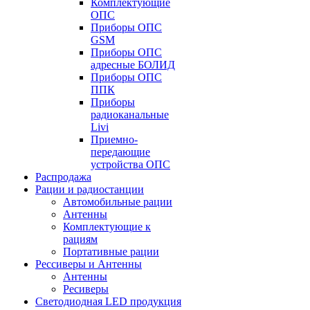
Комплектующие
ОПС
Приборы ОПС
GSM
Приборы ОПС
адресные БОЛИД
Приборы ОПС
ППК
Приборы
радиоканальные
Livi
Приемно-
передающие
устройства ОПС
Распродажа
Рации и радиостанции
Автомобильные рации
Антенны
Комплектующие к
рациям
Портативные рации
Рессиверы и Антенны
Антенны
Ресиверы
Светодиодная LED продукция