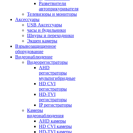
Разветвители
автоприкуривателя
Телевизоры и мониторы
Аксессуары
USB Аксессуары
часы и будильники
Шнуры и переходники
Экшен камеры
Взрывозащищенное
оборудование
Видеонаблюдение
Видеорегистраторы
AHD
регистраторы
мультигибридные
HD CVI
регистраторы
HD-TVI
регистраторы
IP регистраторы
Камеры
видеонаблюдения
AHD камеры
HD CVI камеры
HD-TVI камеры