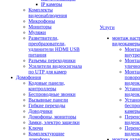
IP камеры
Комплекты
видеонаблюдения
Микрофоны
Мониторы
Услуги
Муляжи
Разветвители,
монтаж наст
преобразователи,
видеокамер
удлинители HDMI USB
Монтаж
питания
внутре
Разъемы переходники
Монтаж
Усилители видеосигнала
улично
по UTP для камер
Монтаж
Домофония
повор
Кодовые панели,
видео
контроллеры
Устано
Беспроводные звонки
видеок
Вызывные панели
Устано
Гибкие переходы
беспро
Доводчики
камер
Домофоны, мониторы
Перено
Замки, электро защелки
видео
Ключи
Перено
Комплектующие
видео
домофона
монтаж охр