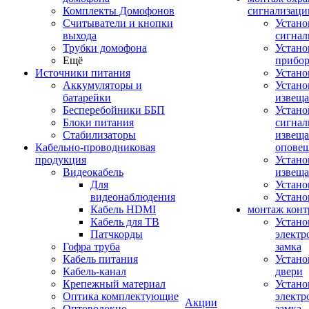
Комплекты Домофонов
сигнализаци
Считыватели и кнопки
Устано
выхода
сигнал
Трубки домофона
Устано
Ещё
прибо
Источники питания
Устан
Аккумуляторы и
Устано
батарейки
извещ
Бесперебойники ББП
Устано
Блоки питания
сигнал
Стабилизаторы
извеща
Кабельно-проводниковая
оповещ
продукция
Устано
Видеокабель
извеща
Для
Устан
видеонаблюдения
Устано
Кабель HDMI
монтаж конт
Кабель для ТВ
Устано
Патчкорды
электр
Гофра труба
замка
Кабель питания
Устано
Кабель-канал
двери
Крепежный материал
Устано
Оптика комплектующие
электр
Акции
Оптоволокно
замка