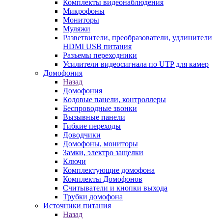
Комплекты видеонаблюдения
Микрофоны
Мониторы
Муляжи
Разветвители, преобразователи, удлинители
HDMI USB питания
Разъемы переходники
Усилители видеосигнала по UTP для камер
Домофония
Назад
Домофония
Кодовые панели, контроллеры
Беспроводные звонки
Вызывные панели
Гибкие переходы
Доводчики
Домофоны, мониторы
Замки, электро защелки
Ключи
Комплектующие домофона
Комплекты Домофонов
Считыватели и кнопки выхода
Трубки домофона
Источники питания
Назад