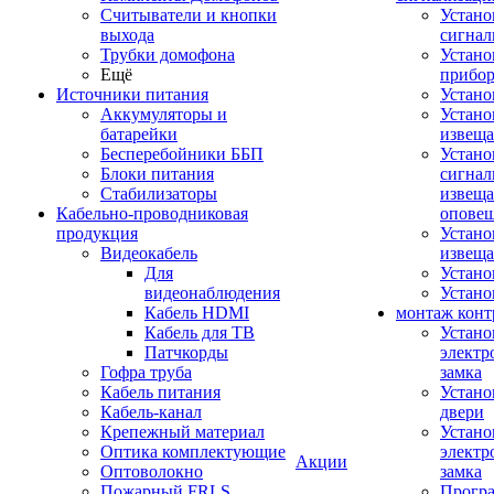
Считыватели и кнопки
Устано
выхода
сигнал
Трубки домофона
Устано
Ещё
прибо
Источники питания
Устан
Аккумуляторы и
Устано
батарейки
извещ
Бесперебойники ББП
Устано
Блоки питания
сигнал
Стабилизаторы
извеща
Кабельно-проводниковая
оповещ
продукция
Устано
Видеокабель
извеща
Для
Устан
видеонаблюдения
Устано
Кабель HDMI
монтаж конт
Кабель для ТВ
Устано
Патчкорды
электр
Гофра труба
замка
Кабель питания
Устано
Кабель-канал
двери
Крепежный материал
Устано
Оптика комплектующие
электр
Акции
Оптоволокно
замка
Пожарный FRLS
Прогр