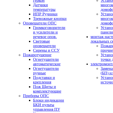
геркон
Устано
Датчики
многок
температуры
домоф
ИПР Ручники
Устано
Тревожные кнопки
многок
Оповещатели ОПС
домоф
Громкоговорители
Устано
и усилители и
панели
речевое опов.
монтаж наст
Световые
локальных с
оповещатели
Пожар
Сирены и ССУ
прочие
Пожаротушение
Устано
Огнетушители
точки 
автоматические
электромонт
Огнетушители
Замена
ручные
(БП) и
Подставки и
Устано
крепления
источн
Пож Щиты и
комплектующие
Приборы ОПС
Блоки индикации
БКИ пульты
управления ПУ