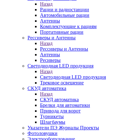
Назад
Рации и радиостанции
Автомобильные рации
Антенны
Комплектующие к рациям
Портативные рации
Рессиверы и Антенны
Назад
Рессиверы и Антенны
Антенны
Ресиверы
Светодиодная LED продукция
Назад
Светодиодная LED продукция
Трековое освещение
СКУД автоматика
Назад
СКУД автоматика
Брелки для автоматики
Привода для ворот
Турникеты
Шлагбаумы
Указатели ПЭ Журналы Проекты
Фотоловушки
Электрооборудование