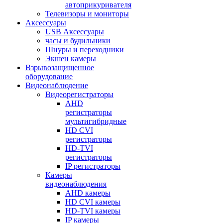
автоприкуривателя
Телевизоры и мониторы
Аксессуары
USB Аксессуары
часы и будильники
Шнуры и переходники
Экшен камеры
Взрывозащищенное
оборудование
Видеонаблюдение
Видеорегистраторы
AHD
регистраторы
мультигибридные
HD CVI
регистраторы
HD-TVI
регистраторы
IP регистраторы
Камеры
видеонаблюдения
AHD камеры
HD CVI камеры
HD-TVI камеры
IP камеры