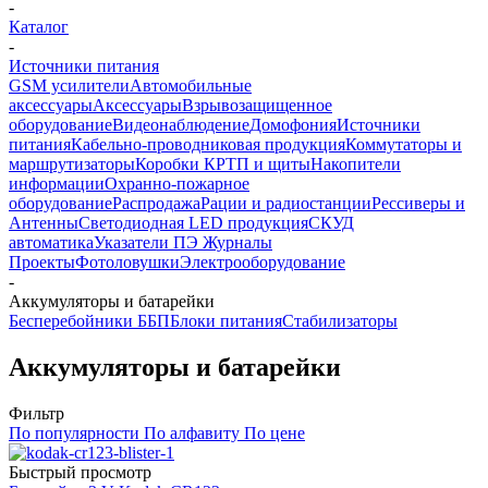
-
Каталог
-
Источники питания
GSM усилители
Автомобильные
аксессуары
Аксессуары
Взрывозащищенное
оборудование
Видеонаблюдение
Домофония
Источники
питания
Кабельно-проводниковая продукция
Коммутаторы и
маршрутизаторы
Коробки КРТП и щиты
Накопители
информации
Охранно-пожарное
оборудование
Распродажа
Рации и радиостанции
Рессиверы и
Антенны
Светодиодная LED продукция
СКУД
автоматика
Указатели ПЭ Журналы
Проекты
Фотоловушки
Электрооборудование
-
Аккумуляторы и батарейки
Бесперебойники ББП
Блоки питания
Стабилизаторы
Аккумуляторы и батарейки
Фильтр
По популярности
По алфавиту
По цене
Быстрый просмотр