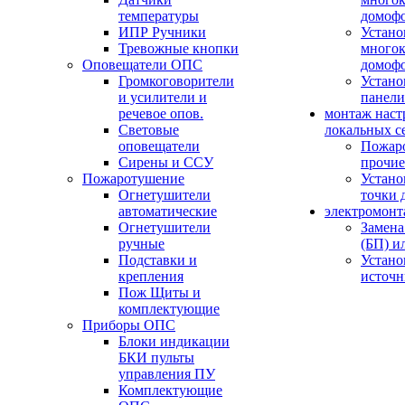
температуры
домоф
ИПР Ручники
Устано
Тревожные кнопки
многок
Оповещатели ОПС
домоф
Громкоговорители
Устано
и усилители и
панели
речевое опов.
монтаж наст
Световые
локальных с
оповещатели
Пожар
Сирены и ССУ
прочие
Пожаротушение
Устано
Огнетушители
точки 
автоматические
электромонт
Огнетушители
Замена
ручные
(БП) и
Подставки и
Устано
крепления
источн
Пож Щиты и
комплектующие
Приборы ОПС
Блоки индикации
БКИ пульты
управления ПУ
Комплектующие