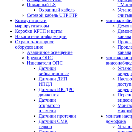
Пожарный LS
ТМ-кл
Охранный кабель
Устано
Сетевой кабель UTP FTP
считыв
Коммутаторы и
монтаж кабе
маршрутизаторы
Демонт
Коробки КРТП и щиты
Демонт
Накопители информации
канала
Охранно-пожарное
Прокла
оборудование
Прокла
Аварийное освещение
канала
Брелки ОПС
монтаж наст
Извещатели ОПС
видеонаблю
Датчики
Устано
вибрационные
видеор
Датчики ДИП
Настро
ИПДЛ
доступ
Датчики ИК ДРС
видеор
движения
Перено
Датчики
видео
открытого
Монтаж
пламени
микро
Датчики протечки
монтаж наст
Датчики СМК
домофона
геркон
Устано
Датчики
многок