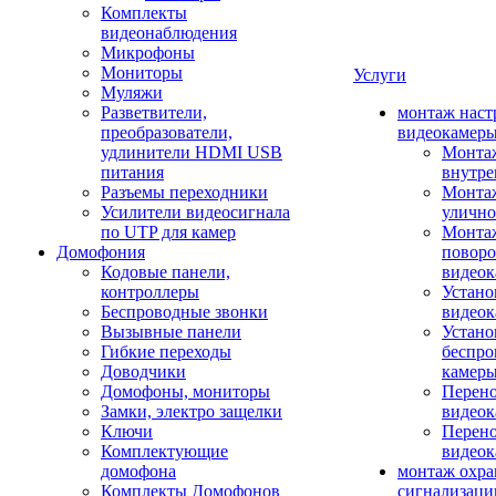
Комплекты
видеонаблюдения
Микрофоны
Мониторы
Услуги
Муляжи
Разветвители,
монтаж наст
преобразователи,
видеокамер
удлинители HDMI USB
Монтаж
питания
внутре
Разъемы переходники
Монтаж
Усилители видеосигнала
улично
по UTP для камер
Монтаж
Домофония
повор
Кодовые панели,
видео
контроллеры
Устано
Беспроводные звонки
видеок
Вызывные панели
Устано
Гибкие переходы
беспро
Доводчики
камер
Домофоны, мониторы
Перено
Замки, электро защелки
видео
Ключи
Перено
Комплектующие
видео
домофона
монтаж охр
Комплекты Домофонов
сигнализаци