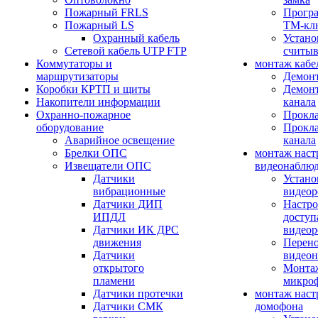
Пожарный FRLS
Прогр
Пожарный LS
ТМ-кл
Охранный кабель
Устано
Сетевой кабель UTP FTP
считыв
Коммутаторы и
монтаж кабе
маршрутизаторы
Демонт
Коробки КРТП и щиты
Демонт
Накопители информации
канала
Охранно-пожарное
Прокла
оборудование
Прокла
Аварийное освещение
канала
Брелки ОПС
монтаж наст
Извещатели ОПС
видеонаблю
Датчики
Устано
вибрационные
видеор
Датчики ДИП
Настро
ИПДЛ
доступ
Датчики ИК ДРС
видеор
движения
Перено
Датчики
видео
открытого
Монтаж
пламени
микро
Датчики протечки
монтаж наст
Датчики СМК
домофона