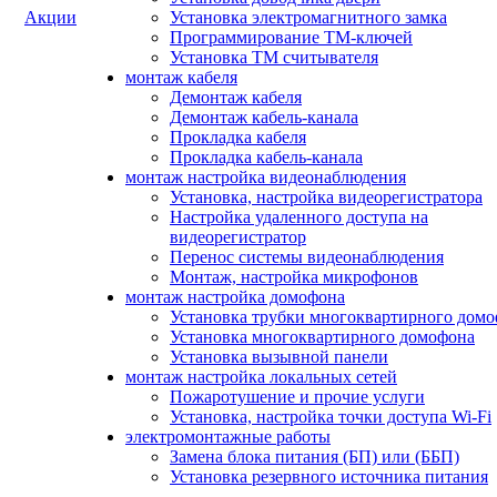
Акции
Установка электромагнитного замка
Программирование ТМ-ключей
Установка ТМ считывателя
монтаж кабеля
Демонтаж кабеля
Демонтаж кабель-канала
Прокладка кабеля
Прокладка кабель-канала
монтаж настройка видеонаблюдения
Установка, настройка видеорегистратора
Настройка удаленного доступа на
видеорегистратор
Перенос системы видеонаблюдения
Монтаж, настройка микрофонов
монтаж настройка домофона
Установка трубки многоквартирного дом
Установка многоквартирного домофона
Установка вызывной панели
монтаж настройка локальных сетей
Пожаротушение и прочие услуги
Установка, настройка точки доступа Wi-Fi
электромонтажные работы
Замена блока питания (БП) или (ББП)
Установка резервного источника питания