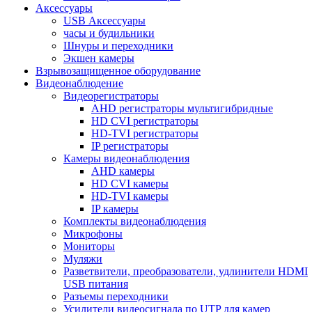
Аксессуары
USB Аксессуары
часы и будильники
Шнуры и переходники
Экшен камеры
Взрывозащищенное оборудование
Видеонаблюдение
Видеорегистраторы
AHD регистраторы мультигибридные
HD CVI регистраторы
HD-TVI регистраторы
IP регистраторы
Камеры видеонаблюдения
AHD камеры
HD CVI камеры
HD-TVI камеры
IP камеры
Комплекты видеонаблюдения
Микрофоны
Мониторы
Муляжи
Разветвители, преобразователи, удлинители HDMI
USB питания
Разъемы переходники
Усилители видеосигнала по UTP для камер