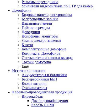
Разъемы переходники
Усилители видеосигнала по UTP для камер
Домофония
Кодовые панели, контроллеры
Беспроводные звонки
Вызывные панели
Гибкие переходы
Доводчики
Домофоны, мониторы
Замки, электро защелки
Ключи
Комплектующие домофона
Комплекты Домофонов
Считыватели и кнопки выхода
Трубки домофона
Ещё
Источники питания
Аккумуляторы и батарейки
Бесперебойники ББП
Блоки питания
Стабилизаторы
Кабельно-проводниковая продукция
Видеокабель
Для видеонаблюдения
Кабель HDMI