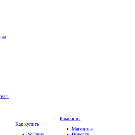
еры
теля-
Компания
Как купить
Магазины
Условия
Новости