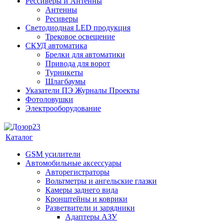
Рессиверы и Антенны
Антенны
Ресиверы
Светодиодная LED продукция
Трековое освещение
СКУД автоматика
Брелки для автоматики
Привода для ворот
Турникеты
Шлагбаумы
Указатели ПЭ Журналы Проекты
Фотоловушки
Электрооборудование
Каталог
GSM усилители
Автомобильные аксессуары
Авторегистраторы
Вольтметры и ангельские глазки
Камеры заднего вида
Кронштейны и коврики
Разветвители и зарядники
Адаптеры АЗУ