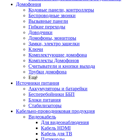
Домофония
Кодовые панели, контроллеры
Беспроводные звонки
Вызывные панели
Гибкие переходы
Доводчики
Домофоны, мониторы
Замки, электро защелки
Ключи
Комплектующие домофона
Комплекты Домофонов
Считыватели и кнопки выхода
Трубки домофона
Ещё
Источники питания
Аккумуляторы и батарейки
Бесперебойники ББП
Блоки питания
Стабилизаторы
Кабельно-проводниковая продукция
Видеокабель
Для видеонаблюдения
Кабель HDMI
Кабель для ТВ
Патчкорды