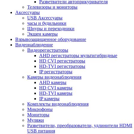
Разветвители автоприкуривателя
Телевизоры и мониторы
Аксессуары
USB Аксессуары
часы и будильники
Шнуры и переходники
Экшен камеры
Взрывозащищенное оборудование
Видеонаблюдение
Видеорегистраторы
AHD регистраторы мультигибридные
HD CVI регистраторы
HD-TVI регистраторы
IP регистраторы
Камеры видеонаблюдения
AHD камеры
HD CVI камеры
HD-TVI камеры
IP камеры
Комплекты видеонаблюдения
Микрофоны
Мониторы
Муляжи
Разветвители, преобразователи, удлинители HDMI
USB питания