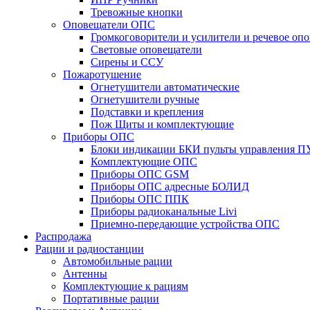
Тревожные кнопки
Оповещатели ОПС
Громкоговорители и усилители и речевое опо
Световые оповещатели
Сирены и ССУ
Пожаротушение
Огнетушители автоматические
Огнетушители ручные
Подставки и крепления
Пож Щиты и комплектующие
Приборы ОПС
Блоки индикации БКИ пульты управления П
Комплектующие ОПС
Приборы ОПС GSM
Приборы ОПС адресные БОЛИД
Приборы ОПС ППК
Приборы радиоканальные Livi
Приемно-передающие устройства ОПС
Распродажа
Рации и радиостанции
Автомобильные рации
Антенны
Комплектующие к рациям
Портативные рации