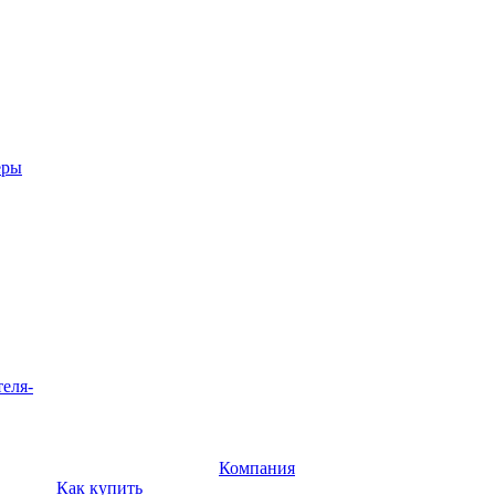
еры
теля-
Компания
Как купить