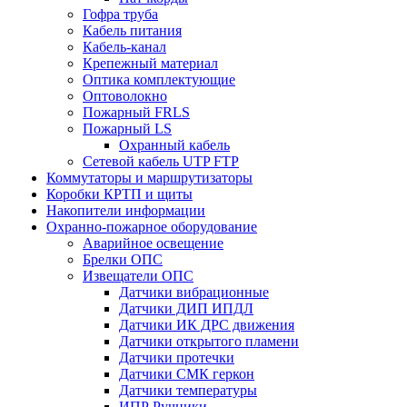
Гофра труба
Кабель питания
Кабель-канал
Крепежный материал
Оптика комплектующие
Оптоволокно
Пожарный FRLS
Пожарный LS
Охранный кабель
Сетевой кабель UTP FTP
Коммутаторы и маршрутизаторы
Коробки КРТП и щиты
Накопители информации
Охранно-пожарное оборудование
Аварийное освещение
Брелки ОПС
Извещатели ОПС
Датчики вибрационные
Датчики ДИП ИПДЛ
Датчики ИК ДРС движения
Датчики открытого пламени
Датчики протечки
Датчики СМК геркон
Датчики температуры
ИПР Ручники