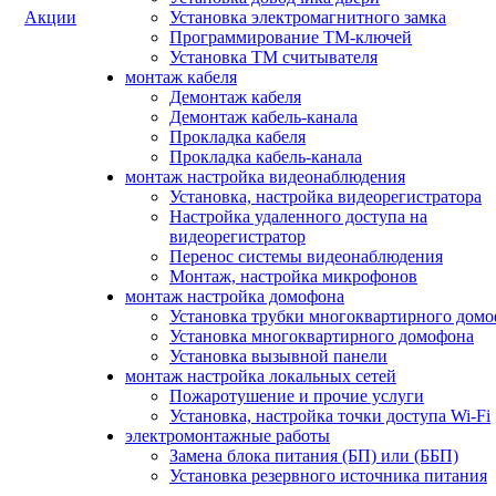
Акции
Установка электромагнитного замка
Программирование ТМ-ключей
Установка ТМ считывателя
монтаж кабеля
Демонтаж кабеля
Демонтаж кабель-канала
Прокладка кабеля
Прокладка кабель-канала
монтаж настройка видеонаблюдения
Установка, настройка видеорегистратора
Настройка удаленного доступа на
видеорегистратор
Перенос системы видеонаблюдения
Монтаж, настройка микрофонов
монтаж настройка домофона
Установка трубки многоквартирного дом
Установка многоквартирного домофона
Установка вызывной панели
монтаж настройка локальных сетей
Пожаротушение и прочие услуги
Установка, настройка точки доступа Wi-Fi
электромонтажные работы
Замена блока питания (БП) или (ББП)
Установка резервного источника питания