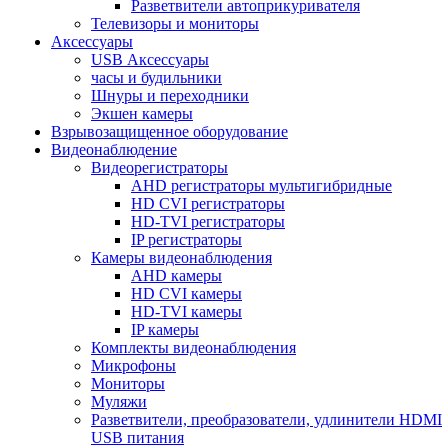
Разветвители автоприкуривателя
Телевизоры и мониторы
Аксессуары
USB Аксессуары
часы и будильники
Шнуры и переходники
Экшен камеры
Взрывозащищенное оборудование
Видеонаблюдение
Видеорегистраторы
AHD регистраторы мультигибридные
HD CVI регистраторы
HD-TVI регистраторы
IP регистраторы
Камеры видеонаблюдения
AHD камеры
HD CVI камеры
HD-TVI камеры
IP камеры
Комплекты видеонаблюдения
Микрофоны
Мониторы
Муляжи
Разветвители, преобразователи, удлинители HDMI
USB питания