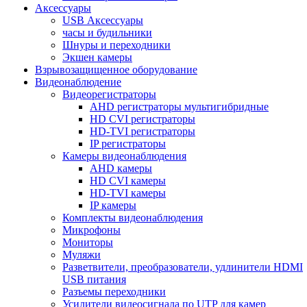
Аксессуары
USB Аксессуары
часы и будильники
Шнуры и переходники
Экшен камеры
Взрывозащищенное оборудование
Видеонаблюдение
Видеорегистраторы
AHD регистраторы мультигибридные
HD CVI регистраторы
HD-TVI регистраторы
IP регистраторы
Камеры видеонаблюдения
AHD камеры
HD CVI камеры
HD-TVI камеры
IP камеры
Комплекты видеонаблюдения
Микрофоны
Мониторы
Муляжи
Разветвители, преобразователи, удлинители HDMI
USB питания
Разъемы переходники
Усилители видеосигнала по UTP для камер