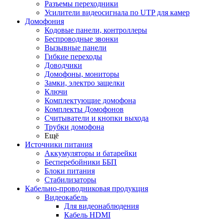
Разъемы переходники
Усилители видеосигнала по UTP для камер
Домофония
Кодовые панели, контроллеры
Беспроводные звонки
Вызывные панели
Гибкие переходы
Доводчики
Домофоны, мониторы
Замки, электро защелки
Ключи
Комплектующие домофона
Комплекты Домофонов
Считыватели и кнопки выхода
Трубки домофона
Ещё
Источники питания
Аккумуляторы и батарейки
Бесперебойники ББП
Блоки питания
Стабилизаторы
Кабельно-проводниковая продукция
Видеокабель
Для видеонаблюдения
Кабель HDMI