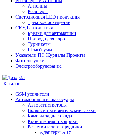
Рессиверы и Антенны
Антенны
Ресиверы
Светодиодная LED продукция
Трековое освещение
СКУД автоматика
Брелки для автоматики
Привода для ворот
Турникеты
Шлагбаумы
Указатели ПЭ Журналы Проекты
Фотоловушки
Электрооборудование
Каталог
GSM усилители
Автомобильные аксессуары
Авторегистраторы
Вольтметры и ангельские глазки
Камеры заднего вида
Кронштейны и коврики
Разветвители и зарядники
Адаптеры АЗУ