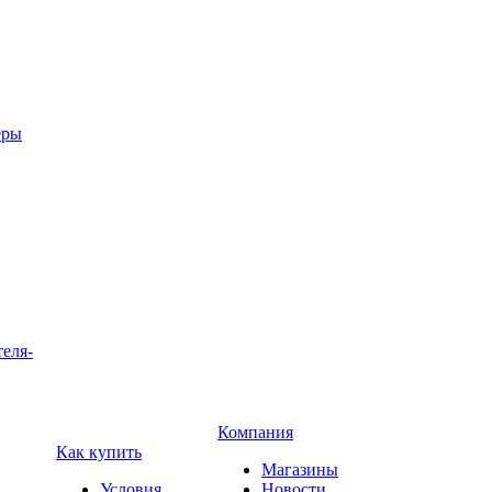
еры
теля-
Компания
Как купить
Магазины
Условия
Новости