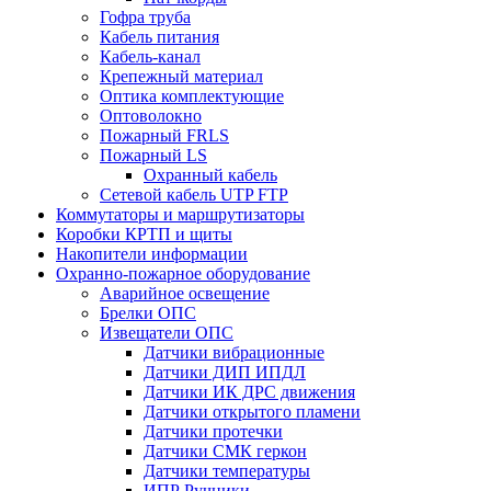
Гофра труба
Кабель питания
Кабель-канал
Крепежный материал
Оптика комплектующие
Оптоволокно
Пожарный FRLS
Пожарный LS
Охранный кабель
Сетевой кабель UTP FTP
Коммутаторы и маршрутизаторы
Коробки КРТП и щиты
Накопители информации
Охранно-пожарное оборудование
Аварийное освещение
Брелки ОПС
Извещатели ОПС
Датчики вибрационные
Датчики ДИП ИПДЛ
Датчики ИК ДРС движения
Датчики открытого пламени
Датчики протечки
Датчики СМК геркон
Датчики температуры
ИПР Ручники