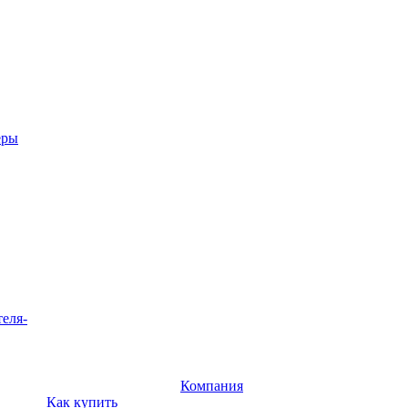
еры
теля-
Компания
Как купить