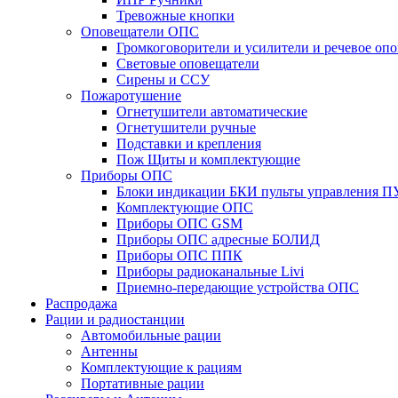
Тревожные кнопки
Оповещатели ОПС
Громкоговорители и усилители и речевое опо
Световые оповещатели
Сирены и ССУ
Пожаротушение
Огнетушители автоматические
Огнетушители ручные
Подставки и крепления
Пож Щиты и комплектующие
Приборы ОПС
Блоки индикации БКИ пульты управления П
Комплектующие ОПС
Приборы ОПС GSM
Приборы ОПС адресные БОЛИД
Приборы ОПС ППК
Приборы радиоканальные Livi
Приемно-передающие устройства ОПС
Распродажа
Рации и радиостанции
Автомобильные рации
Антенны
Комплектующие к рациям
Портативные рации