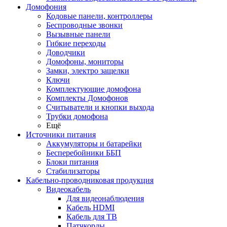
Домофония
Кодовые панели, контроллеры
Беспроводные звонки
Вызывные панели
Гибкие переходы
Доводчики
Домофоны, мониторы
Замки, электро защелки
Ключи
Комплектующие домофона
Комплекты Домофонов
Считыватели и кнопки выхода
Трубки домофона
Ещё
Источники питания
Аккумуляторы и батарейки
Бесперебойники ББП
Блоки питания
Стабилизаторы
Кабельно-проводниковая продукция
Видеокабель
Для видеонаблюдения
Кабель HDMI
Кабель для ТВ
Патчкорды